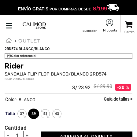
S/
199
ENVÍO GRATIS
POR COMPRAS DESDE
OUTLET
2RD574 BLANCO/BLANCO
(*)Color referencial
Rider
☆
☆
☆
☆
☆
SANDALIA FLIP FLOP BLANCO/BLANCO 2RD574
SKU
:
2RD57400040
S/
29
.
90
S/
23
.
92
20 %
:
BLANCO
Talla
37
39
41
43
Cantidad
－
＋
AGREGAR AL CARRITO