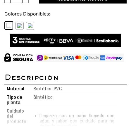
Colores
Material
Sintético PVC
Tipo de
Sintético
planta
Cuidado
Limpieza con un paño humedo con
del
agua y jabón con cuidado para no
producto
dañar la superficie.