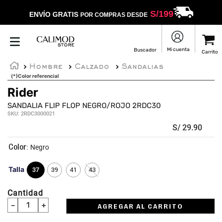
S/
199
ENVÍO GRATIS
POR COMPRAS DESDE
Hombre
Calzado
Sandalias
(*)Color referencial
Rider
SANDALIA FLIP FLOP NEGRO/ROJO 2RDC30
SKU
:
2RDC3000021
S/
29
.
90
:
Negro
Talla
37
39
41
43
Cantidad
－
＋
AGREGAR AL CARRITO