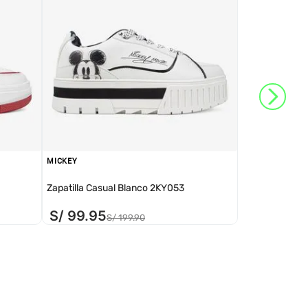
MICKEY
Zapatilla Casual Blanco 2KY053
S/
99
.
95
S/
199
.
90