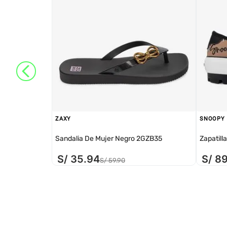
ZAXY
SNOOPY
Sandalia De Mujer Negro 2GZB35
Zapatill
S/
35
.
94
S/
8
S/
59
.
90