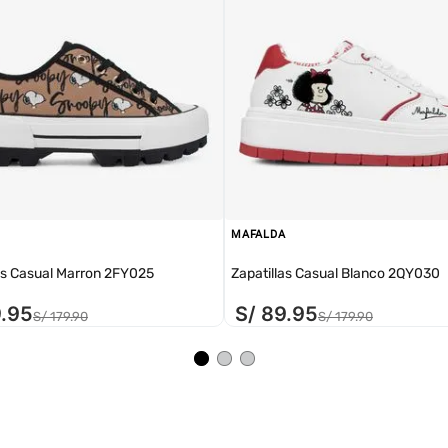
MAFALDA
as Casual Marron 2FY025
Zapatillas Casual Blanco 2QY030
9
.
95
S/
89
.
95
S/
179
.
90
S/
179
.
90