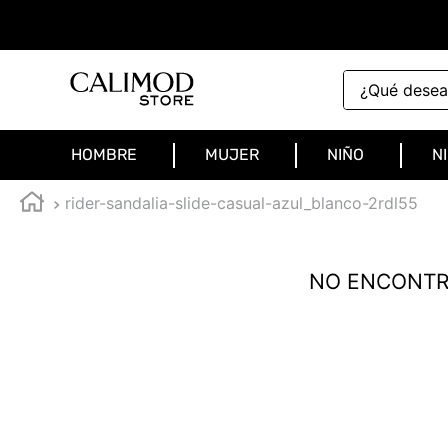
¿Qué deseas 
HOMBRE
MUJER
NIÑO
N
rider-sandalia-slide-casual-azul_blanco-2rdl55
NO ENCONTR