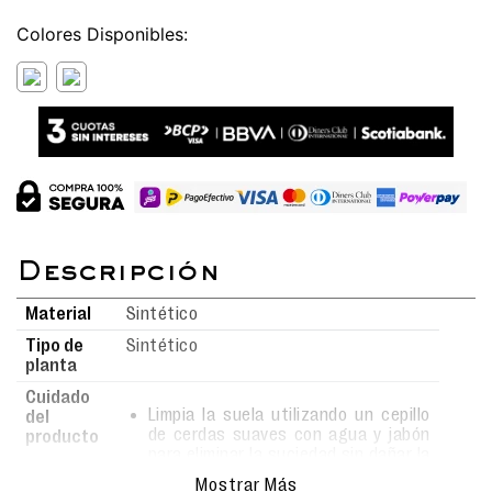
Colores
Material
Sintético
Tipo de
Sintético
planta
Cuidado
Limpia la suela utilizando un cepillo
del
de cerdas suaves con agua y jabón
producto
para eliminar la suciedad sin dañar la
superficie.
Mostrar Más