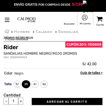
S/
199
ENVÍO GRATIS
POR COMPRAS DESDE
Hombre
Calzado
Sandalias
2RDM05-NEGRO/ROJO
(*)Color referencial
CUPÓN 20%: FDS608
Rider
SANDALIAS HOMBRE NEGRO/ROJO 2RDM05
SKU
:
2RDM0500024
S/
42
.
00
:
Negro
Talla
37
39
41
43
Cantidad
－
＋
AGREGAR AL CARRITO