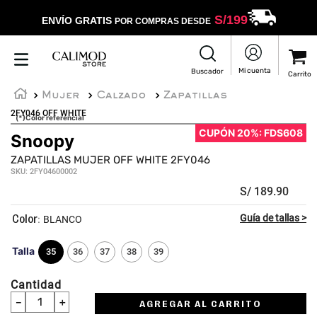
S/
199
ENVÍO GRATIS
POR COMPRAS DESDE
Mujer
Calzado
Zapatillas
2FY046 OFF WHITE
(*)Color referencial
CUPÓN 20%: FDS608
Snoopy
ZAPATILLAS MUJER OFF WHITE 2FY046
SKU
:
2FY04600002
S/
189
.
90
:
BLANCO
Talla
35
36
37
38
39
Cantidad
－
＋
AGREGAR AL CARRITO