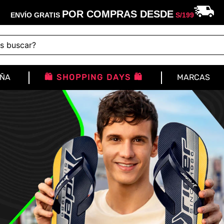
POR COMPRAS DESDE
ENVÍO GRATIS
S/
199
buscar?
IÑA
🛍️ SHOPPING DAYS 🛍️
MARCAS