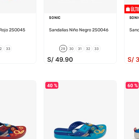
SONIC
SONI
 Rojo 2SO045
Sandalias Niño Negro 2SO046
Sand
2
33
29
30
31
32
33
S/
49
.
90
S/
40 %
60 %