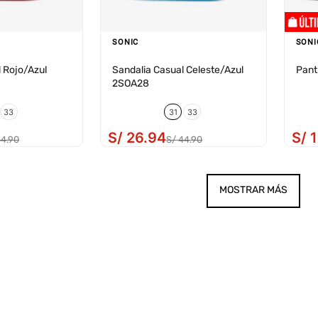
SONIC
SONI
 Rojo/Azul
Sandalia Casual Celeste/Azul
Pant
2SOA28
33
31
33
S/
26
.
94
S/
44
.
90
S/
44
.
90
MOSTRAR MÁS