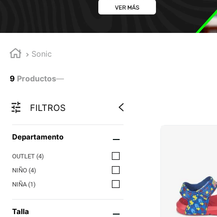
Sonic
9
Productos
—
FILTROS
Departamento
OUTLET
(
4
)
NIÑO
(
4
)
NIÑA
(
1
)
Talla