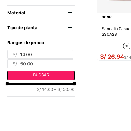
CASUAL
(
5
)
Material
SONIC
FLIP FLOP
(
4
)
SINTÉTICO
(
8
)
Tipo de planta
Sandalia Casual
TEXTIL
(
1
)
2SOA28
SINTÉTICO
(
9
)
Rangos de precio
31
S/
S/
26
.
94
S/
S/
BUSCAR
S/ 14.00
–
S/ 50.00
.