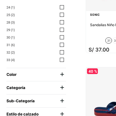
24
(
1
)
25
(
2
)
SONIC
28
(
3
)
Sandalias Niño
29
(
1
)
30
(
1
)
31
3
31
(
6
)
S/
37
.
00
32
(
2
)
33
(
4
)
40 %
Color
AZUL
(
4
)
Categoría
CELESTE
(
1
)
CALZADO
(
5
)
NEGRO
(
2
)
Sub-Categoría
ROJO
(
2
)
SANDALIAS
(
5
)
Estilo de calzado