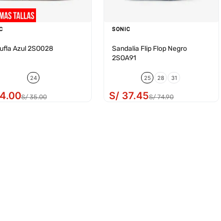
C
SONIC
ufla Azul 2SO028
Sandalia Flip Flop Negro
2SOA91
24
25
28
31
14
.
00
S/
37
.
45
S/
35
.
00
S/
74
.
90