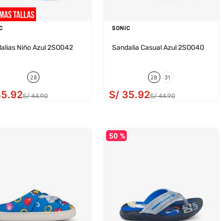
C
SONIC
alias Niño Azul 2SO042
Sandalia Casual Azul 2SO040
28
28
31
35
.
92
S/
35
.
92
S/
44
.
90
S/
44
.
90
50 %