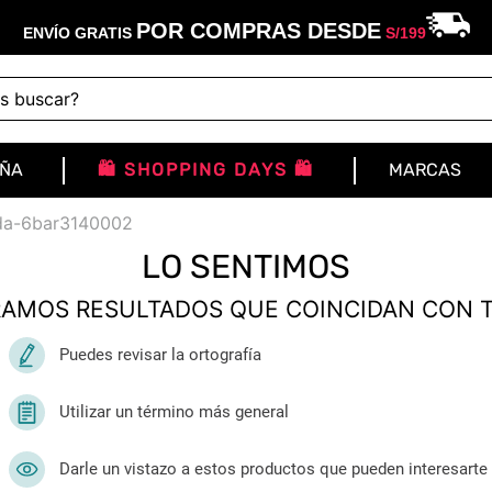
POR COMPRAS DESDE
ENVÍO GRATIS
S/
199
buscar?
IÑA
🛍️ SHOPPING DAYS 🛍️
MARCAS
ada-6bar3140002
LO SENTIMOS
AMOS RESULTADOS QUE COINCIDAN CON 
Puedes revisar la ortografía
Utilizar un término más general
Darle un vistazo a estos productos que pueden interesarte