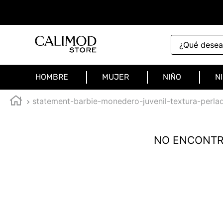
¿Qué deseas 
HOMBRE
MUJER
NIÑO
N
statement-barbie-monedero-juvenil-textura-perl
NO ENCONTR