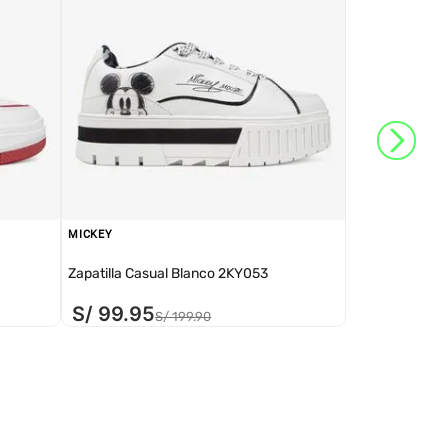
MICKEY
Zapatilla Casual Blanco 2KY053
S/
99
.
95
S/
199
.
90