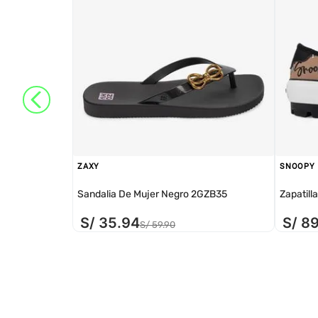
ZAXY
SNOOPY
Sandalia De Mujer Negro 2GZB35
Zapatill
S/
35
.
94
S/
8
S/
59
.
90