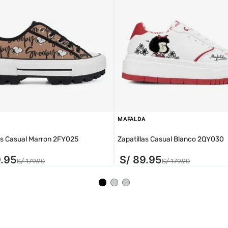
MAFALDA
as Casual Marron 2FY025
Zapatillas Casual Blanco 2QY030
9
.
95
S/
89
.
95
S/
179
.
90
S/
179
.
90