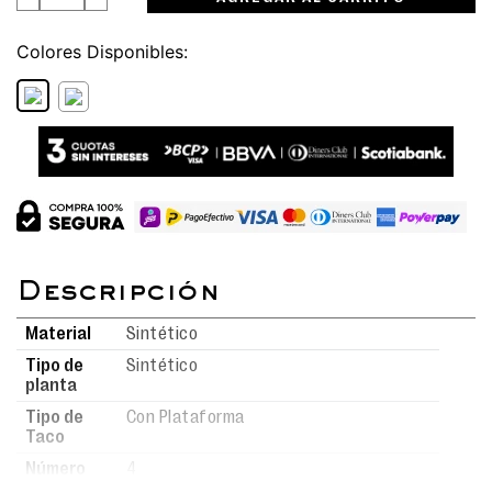
Colores
Material
Sintético
Tipo de
Sintético
planta
Tipo de
Con Plataforma
Taco
Número
4
de taco