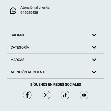
Atención al cliente:
Dirección de email
949259138
Escribe un comentario
CALIMOD
CATEGORÍA
MARCAS
ENVIAR COMENTARIO
ATENCIÓN AL CLIENTE
SÍGUENOS EN REDES SOCIALES