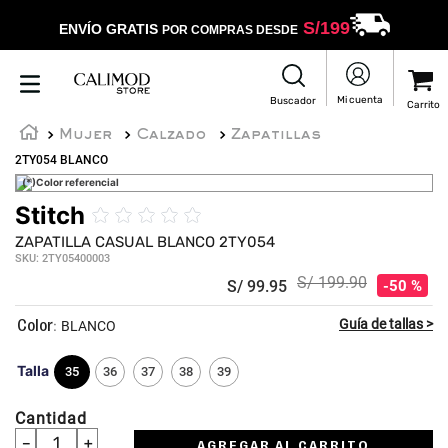
S/
199
ENVÍO GRATIS
POR COMPRAS DESDE
Mujer
Calzado
Zapatillas
2TY054 BLANCO
(*)Color referencial
Stitch
☆
☆
☆
☆
☆
ZAPATILLA CASUAL BLANCO 2TY054
SKU
:
2TY05400003
S/
199
.
90
S/
99
.
95
50 %
:
BLANCO
Talla
35
36
37
38
39
Cantidad
－
＋
AGREGAR AL CARRITO