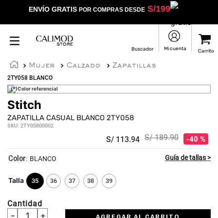
S/
199
ENVÍO GRATIS
POR COMPRAS DESDE
Mujer
Calzado
Zapatillas
2TY058 BLANCO
(*)Color referencial
Stitch
ZAPATILLA CASUAL BLANCO 2TY058
SKU
:
2TY05800002
S/
189
.
90
S/
113
.
94
40 %
:
BLANCO
Talla
35
36
37
38
39
Cantidad
－
＋
AGREGAR AL CARRITO