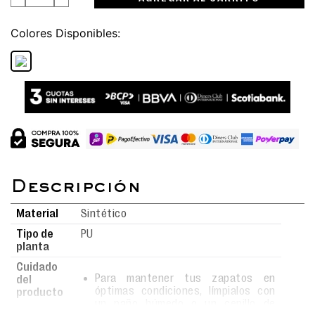
Colores
Material
Sintético
Tipo de
PU
planta
Cuidado
Para mantener tus zapatos en
del
óptimas condiciones, límpialos con
producto
un paño húmedo o un cepillo de