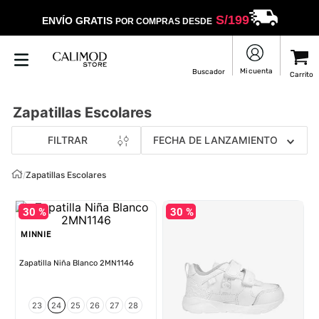
S/
199
ENVÍO GRATIS
POR COMPRAS DESDE
Zapatillas Escolares
FILTRAR
FECHA DE LANZAMIENTO
/
Zapatillas Escolares
30 %
30 %
MINNIE
Zapatilla Niña Blanco 2MN1146
23
24
25
26
27
28