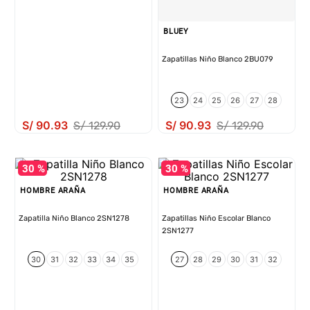
BLUEY
Zapatillas Niño Blanco 2BU079
23
24
25
26
27
28
S/
90
.
93
S/
90
.
93
S/
129
.
90
S/
129
.
90
30 %
30 %
HOMBRE ARAÑA
HOMBRE ARAÑA
Zapatilla Niño Blanco 2SN1278
Zapatillas Niño Escolar Blanco
2SN1277
30
31
32
33
34
35
27
28
29
30
31
32