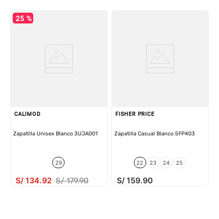
25 %
CALIMOD
FISHER PRICE
Zapatilla Unisex Blanco 3UJA001
Zapatilla Casual Blanco 5FP403
29
22
23
24
25
S/
134
.
92
S/
159
.
90
S/
179
.
90