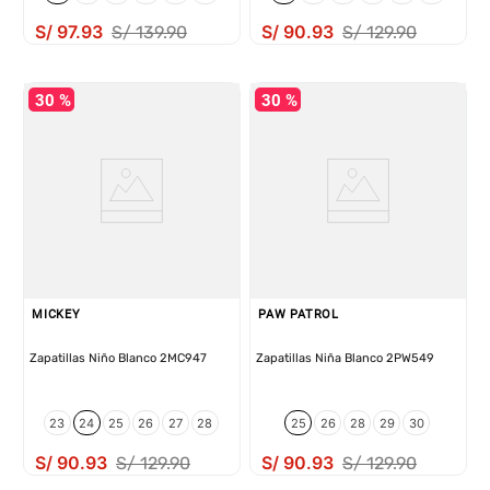
S/
97
.
93
S/
90
.
93
S/
139
.
90
S/
129
.
90
30 %
30 %
MICKEY
PAW PATROL
Zapatillas Niño Blanco 2MC947
Zapatillas Niña Blanco 2PW549
23
24
25
26
27
28
25
26
28
29
30
S/
90
.
93
S/
90
.
93
S/
129
.
90
S/
129
.
90