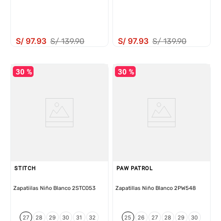
S/
97
.
93
S/
97
.
93
S/
139
.
90
S/
139
.
90
30 %
30 %
STITCH
PAW PATROL
Zapatiilas Niño Blanco 2STC053
Zapatillas Niño Blanco 2PW548
27
28
29
30
31
32
25
26
27
28
29
30