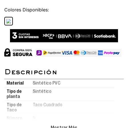
Colores
Material
Sintético PVC
Tipo de
Sintético
planta
Tipo de
Taco Cuadrado
Taco
Número
9
de taco
Mostrar Más