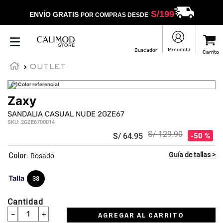
S/
199
ENVÍO GRATIS
POR COMPRAS DESDE
OUTLET
(*)Color referencial
Zaxy
SANDALIA CASUAL NUDE 2GZE67
SKU
:
2GZE6700014
S/
129
.
90
S/
64
.
95
50 %
:
Rosado
Talla
38
Cantidad
－
＋
AGREGAR AL CARRITO