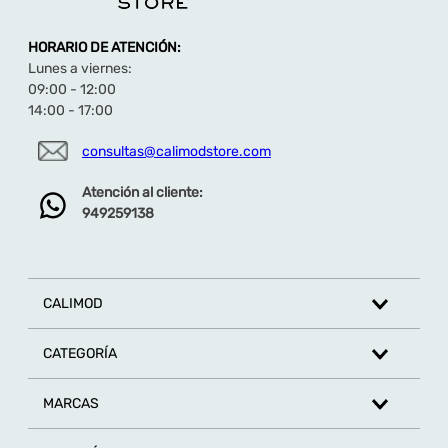
Sandalia con diseño juvenil fácil de combinar
con cualquier outfit
Sandalia casual ideal para todos los días de
HORARIO DE ATENCIÓN:
verano.
Lunes a viernes:
Planta ligera y antideslizante.
09:00 - 12:00
Planta alta de 9 cm.
14:00 - 17:00
consultas@calimodstore.com
Atención al cliente:
949259138
CALIMOD
CATEGORÍA
MARCAS