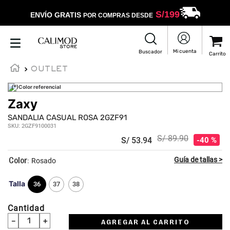
S/
199
ENVÍO GRATIS
POR COMPRAS DESDE
OUTLET
(*)Color referencial
Zaxy
☆
☆
☆
☆
☆
SANDALIA CASUAL ROSA 2GZF91
SKU
:
2GZF9100031
S/
89
.
90
S/
53
.
94
40 %
:
Rosado
Talla
36
37
38
Cantidad
－
＋
AGREGAR AL CARRITO