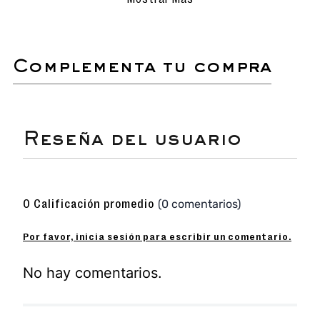
delicados para evitar rayar o dañar la
superficie.
Evita el uso de detergentes
agresivos o productos químicos que
puedan afectar los materiales.
complementa tu compra
Secado natural: deja que las
sandalias se sequen al aire libre,
siempre en un lugar sombreado para
proteger el color y el material.
Si es necesario, utiliza un cepillo de
cerdas suaves para eliminar
suciedad acumulada en detalles o
costuras.
Ideal para prolongar la vida útil y
☆
☆
☆
☆
☆
conservar su apariencia como
nuevas.
(0 comentarios)
0 Calificación promedio
No sumergir ni lavar en lavadora.
Por favor, inicia sesión para escribir un comentario.
Sandalia flats con detalles en pedrería que
añaden un toque de brillo y sofisticación.
No hay comentarios.
Diseño sencillo que combina fácilmente con
cualquier outfit.
Fabricada con materiales resistentes y de alta
durabilidad para un uso diario.