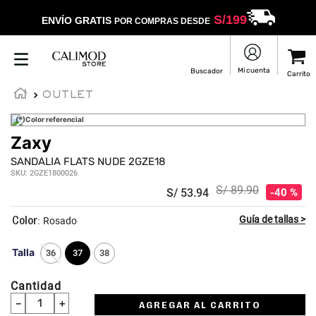
S/
199
ENVÍO GRATIS
POR COMPRAS DESDE
OUTLET
(*)Color referencial
Zaxy
SANDALIA FLATS NUDE 2GZE18
SKU
:
2GZE1800026
S/
89
.
90
S/
53
.
94
40 %
:
Rosado
Talla
36
37
38
Cantidad
－
＋
AGREGAR AL CARRITO