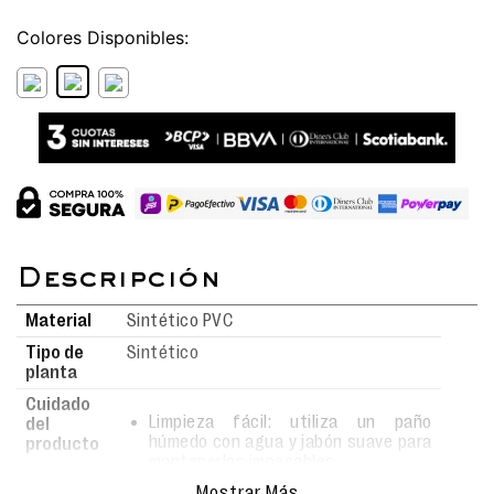
Colores
Material
Sintético PVC
Tipo de
Sintético
planta
Cuidado
Limpieza fácil: utiliza un paño
del
húmedo con agua y jabón suave para
producto
mantenerlas impecables.
Realiza la limpieza con movimientos
Mostrar Más