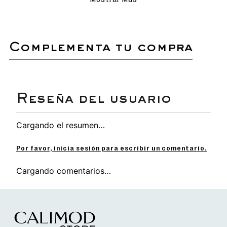
delicados para evitar rayar o dañar la
superficie.
Evita el uso de detergentes
agresivos o productos químicos que
puedan afectar los materiales.
complementa tu compra
Secado natural: deja que las
sandalias se sequen al aire libre,
siempre en un lugar sombreado para
proteger el color y el material.
Si es necesario, utiliza un cepillo de
cerdas suaves para eliminar
suciedad acumulada en detalles o
costuras.
Ideal para prolongar la vida útil y
Cargando el resumen…
conservar su apariencia como
nuevas.
Por favor, inicia sesión para escribir un comentario.
Cargando comentarios…
Sandalia slider
para mujer.
Ligera y flexible, perfecta para caminar con
comodidad durante todo el día.
Planta suave que proporciona un confort
superior en cada paso.
Elaborado con materiales duraderos y
resistentes, ideales para el uso diario.