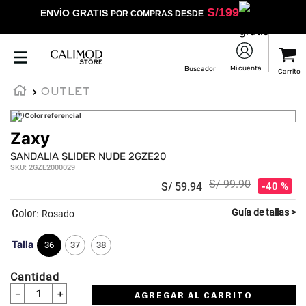
S/
199
ENVÍO GRATIS
POR COMPRAS DESDE
OUTLET
(*)Color referencial
Zaxy
SANDALIA SLIDER NUDE 2GZE20
SKU
:
2GZE2000029
S/
99
.
90
S/
59
.
94
40 %
:
Rosado
Talla
36
37
38
Cantidad
－
＋
AGREGAR AL CARRITO