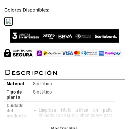
Colores
Material
Sintético
Tipo de
Sintético
planta
Cuidado
Limpieza fácil: utiliza un paño
del
húmedo con agua y jabón suave para
producto
mantenerlas impecables.
Realiza la limpieza con movimientos
Mostrar Más