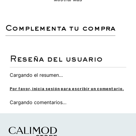
delicados para evitar rayar o dañar la
superficie.
Evita el uso de detergentes
agresivos o productos químicos que
puedan afectar los materiales.
complementa tu compra
Secado natural: deja que las
sandalias se sequen al aire libre,
siempre en un lugar sombreado para
proteger el color y el material.
Si es necesario, utiliza un cepillo de
cerdas suaves para eliminar
suciedad acumulada en detalles o
costuras.
Ideal para prolongar la vida útil y
Cargando el resumen…
conservar su apariencia como
nuevas.
Por favor, inicia sesión para escribir un comentario.
Cargando comentarios…
Sandalia slider
para mujer.
Ligera y flexible, perfecta para caminar con
comodidad durante todo el día.
Planta suave que proporciona un confort
superior en cada paso.
Elaborado con materiales duraderos y
resistentes, ideales para el uso diario.