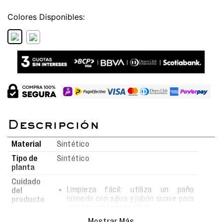
Colores
Material
Sintético
Tipo de
Sintético
planta
Cuidado
Limpieza fácil: utiliza un paño
del
húmedo con agua y jabón suave para
producto
mantenerlas impecables.
Realiza la limpieza con movimientos
Mostrar Más