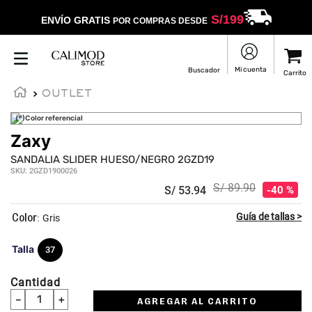
S/
199
ENVÍO GRATIS
POR COMPRAS DESDE
OUTLET
(*)Color referencial
Zaxy
SANDALIA SLIDER HUESO/NEGRO 2GZD19
SKU
:
2GZD1900026
S/
89
.
90
S/
53
.
94
40 %
:
Gris
Talla
37
Cantidad
－
＋
AGREGAR AL CARRITO