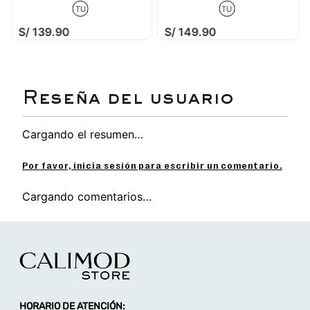
prolongado para los pies de las niñas.
TU
TU
Material PVC resistente:
Durable, flexible y
S/
139
.
90
S/
149
.
90
fácil de limpiar.
Uso recomendado:
Perfecta para paseos, días
soleados o para darle un toque brillante a un
look casual.
Descubre más sandalias para niña aquí
Cargando el resumen…
Por favor, inicia sesión para escribir un comentario.
Cargando comentarios…
HORARIO DE ATENCIÓN: