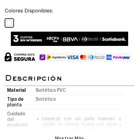
Colores
Material
Sintético PVC
Tipo de
Sintético
planta
Cuidado
Limpieza con un paño humedo o
del
cepillo de cerdas suave con agua y
producto
jabón,con mucho cuidado para no
rayar la superficie.
Mostrar Más