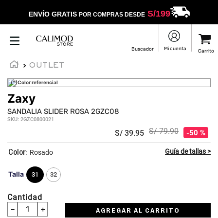
S/
199
ENVÍO GRATIS
POR COMPRAS DESDE
OUTLET
(*)Color referencial
Zaxy
SANDALIA SLIDER ROSA 2GZC08
SKU
:
2GZC0800021
S/
79
.
90
S/
39
.
95
50 %
:
Rosado
Talla
31
32
Cantidad
－
＋
AGREGAR AL CARRITO