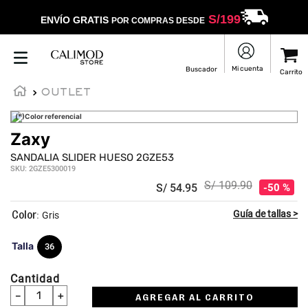
S/
199
ENVÍO GRATIS
POR COMPRAS DESDE
OUTLET
(*)Color referencial
Zaxy
SANDALIA SLIDER HUESO 2GZE53
SKU
:
2GZE5300019
S/
109
.
90
S/
54
.
95
50 %
:
Gris
Talla
36
Cantidad
－
＋
AGREGAR AL CARRITO