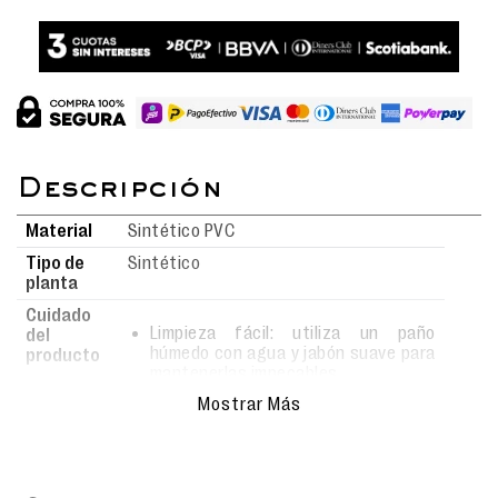
Material
Sintético PVC
Tipo de
Sintético
planta
Cuidado
Limpieza fácil: utiliza un paño
del
húmedo con agua y jabón suave para
producto
mantenerlas impecables.
Realiza la limpieza con movimientos
Mostrar Más
delicados para evitar rayar o dañar la
superficie.
Evita el uso de detergentes
agresivos o productos químicos que
puedan afectar los materiales.