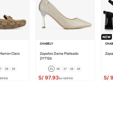
CHABELY
CHAB
arron Claro
Zapatos Dama Plateado
Zapa
2YT126
7
38
39
35
36
37
38
39
S/
97
.
93
S/
39
.
90
S/
139
.
90