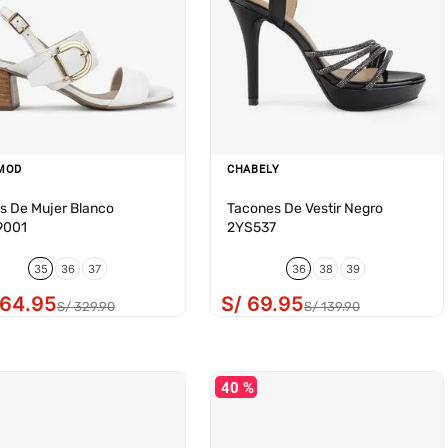
MOD
CHABELY
s De Mujer Blanco
Tacones De Vestir Negro
9001
2YS537
35
36
37
36
38
39
164
.
95
S/
69
.
95
S/
329
.
90
S/
139
.
90
40 %