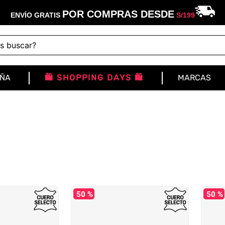
POR COMPRAS DESDE
ENVÍO GRATIS
S/
199
buscar?
IÑA
🛍️ SHOPPING DAYS 🛍️
MARCAS
50 %
50 %