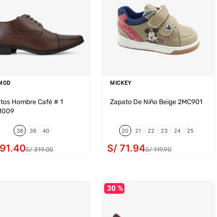
MOD
MICKEY
tos Hombre Café # 1
Zapato De Niño Beige 2MC901
M009
38
39
40
20
21
22
23
24
25
91
.
40
S/
71
.
94
S/
319
.
00
S/
119
.
90
30 %