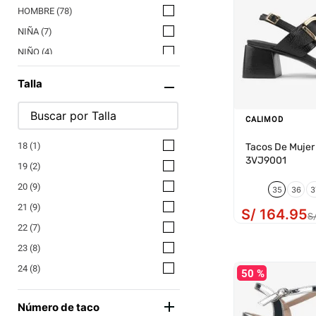
HOMBRE
(
78
)
NIÑA
(
7
)
NIÑO
(
4
)
Talla
CALIMOD
18
(
1
)
Tacos De Mujer
3VJ9001
19
(
2
)
20
(
9
)
35
36
3
21
(
9
)
S/
164
.
95
S
22
(
7
)
23
(
8
)
24
(
8
)
50 %
25
(
7
)
Número de taco
28
(
1
)