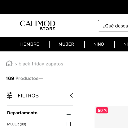
¿Qué deseas 
HOMBRE
MUJER
NIÑO
N
black friday zapatos
169
Productos
—
FILTROS
50 %
Departamento
MUJER
(
80
)