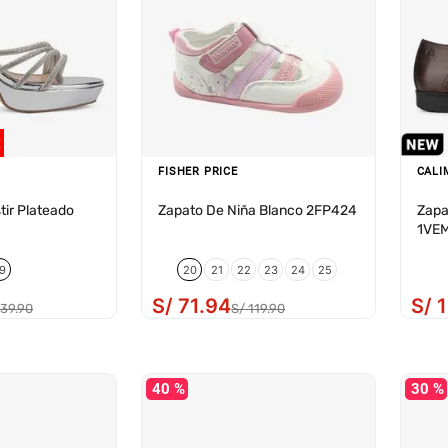
FISHER PRICE
CALI
tir Plateado
Zapato De Niña Blanco 2FP424
Zapa
1VE
9
20
21
22
23
24
25
S/
71
.
94
S/
1
139
.
90
S/
119
.
90
40 %
30 %