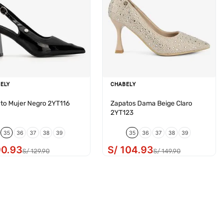
ELY
CHABELY
to Mujer Negro 2YT116
Zapatos Dama Beige Claro
2YT123
35
36
37
38
39
35
36
37
38
39
90
.
93
S/
104
.
93
S/
129
.
90
S/
149
.
90