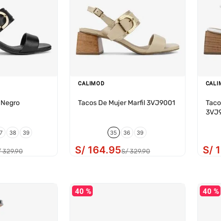
CALIMOD
CALI
 Negro
Tacos De Mujer Marfil 3VJ9001
Taco
3VJ
7
38
39
35
36
39
S/
164
.
95
S/
/
329
.
90
S/
329
.
90
40 %
40 %