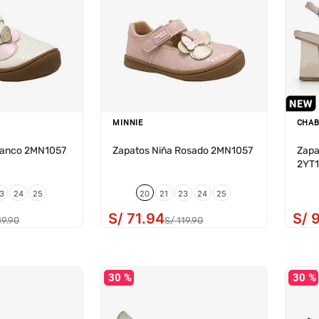
MINNIE
CHAB
Blanco 2MN1057
Zapatos Niña Rosado 2MN1057
Zapa
2YT1
3
24
25
20
21
23
24
25
S/
71
.
94
S/
19
.
90
S/
119
.
90
30 %
30 %