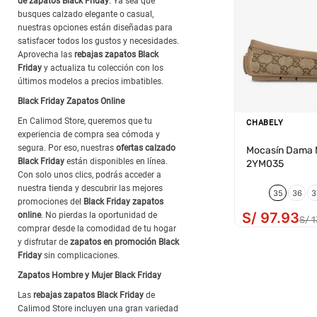
de zapatos Black Friday
. Ya sea que
busques calzado elegante o casual,
nuestras opciones están diseñadas para
satisfacer todos los gustos y necesidades.
Aprovecha las
rebajas zapatos Black
Friday
y actualiza tu colección con los
últimos modelos a precios imbatibles.
Black Friday Zapatos Online
En Calimod Store, queremos que tu
CHABELY
experiencia de compra sea cómoda y
segura. Por eso, nuestras
ofertas calzado
Mocasín Dama M
Black Friday
están disponibles en línea.
2YM035
Con solo unos clics, podrás acceder a
nuestra tienda y descubrir las mejores
35
36
3
promociones del
Black Friday zapatos
S/
97
.
93
online
. No pierdas la oportunidad de
S/
1
comprar desde la comodidad de tu hogar
y disfrutar de
zapatos en promoción Black
Friday
sin complicaciones.
Zapatos Hombre y Mujer Black Friday
Las
rebajas zapatos Black Friday
de
Calimod Store incluyen una gran variedad