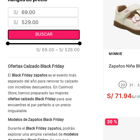
CUERO LISO
(
27
)
ESPANSOR
(
2
)
TACO CUÑA
(
2
)
CUERO MATE
(
2
)
S/
EVA
(
10
)
TACO REDONDO
(
2
)
CUERO NAPA
(
27
)
S/
HTPU
(
3
)
CUERO NOBUCK
(
1
)
MICROESPANSOR
(
1
)
BUSCAR
PU
(
1
)
PU
(
21
)
SINTÉTICO
(
28
)
S/ 69.00
–
S/ 529.00
PVC
(
4
)
MINNIE
SINTÉTICO
(
7
)
Zapatos Niña 
Ofertas Calzado Black Friday
SUELA CON INSERTO
(
10
)
El
Black Friday zapatos
es el evento más
TPR
(
8
)
esperado del año para renovar tu calzado
20
21
2
con increíbles descuentos. En Calimod
Store, hemos preparado las mejores
S/
71
.
94
S/
1
ofertas calzado Black Friday
para que
encuentres el par perfecto a un precio
inigualable.
Modelos de Zapatos Black Friday
30 %
Durante el
Black Friday
zapatos
, podrás
explorar una amplia variedad de
modelos