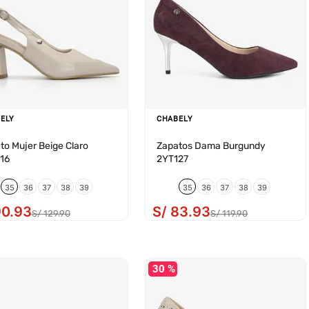
ELY
CHABELY
to Mujer Beige Claro
Zapatos Dama Burgundy
16
2YT127
35
36
37
38
39
35
36
37
38
39
90
.
93
S/
83
.
93
S/
129
.
90
S/
119
.
90
30 %