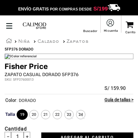
S/
199
ENVÍO GRATIS
POR COMPRAS DESDE
Niña
Calzado
Zapatos
5FP376 DORADO
(*)Color referencial
Fisher Price
ZAPATO CASUAL DORADO 5FP376
SKU
:
5FP37600013
S/
159
.
90
:
DORADO
Talla
19
20
21
22
23
24
Cantidad
－
＋
AGREGAR AL CARRITO