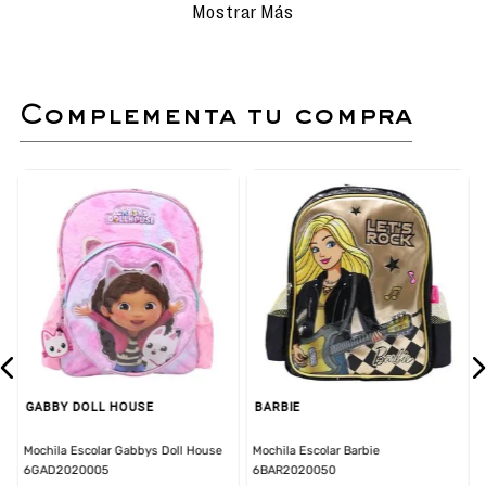
proteger los zapatos de cuero de tu
Mostrar Más
bebé es aplicando nuestra crema
nutritiva Calimod.
Mantener la crema para limpiar
alejado de niños menores de 3 años.
complementa tu compra
Zapato casual estilo balerina de cuero premiun
libre de metales pesados.
Plantilla semiortopédica ideal para el
crecimiento del pie.
Planta antideslizante con talón estabilizador
para más seguridad al caminar de tu bebé.
GABBY DOLL HOUSE
BARBIE
Mochila Escolar Gabbys Doll House
Mochila Escolar Barbie
6GAD2020005
6BAR2020050