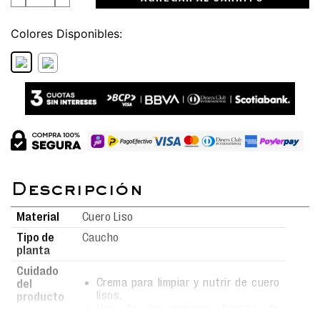
Colores
Material
Cuero Liso
Tipo de
Caucho
planta
Cuidado
Crema para limpiar y nutrir de cuero
del
lisos.
producto
Una de las mejores formas de