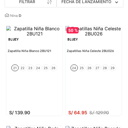
FILTRAR
FECHA DE LANZAMIENTO
/
Nina
/
D
50 %
BLUEY
BLUEY
Zapatilla Niña Blanco 2BU121
Zapatillas Niña Celeste 2BU026
21
22
23
24
25
26
24
25
26
27
28
29
S/
139
.
90
S/
64
.
95
S/
129
.
90