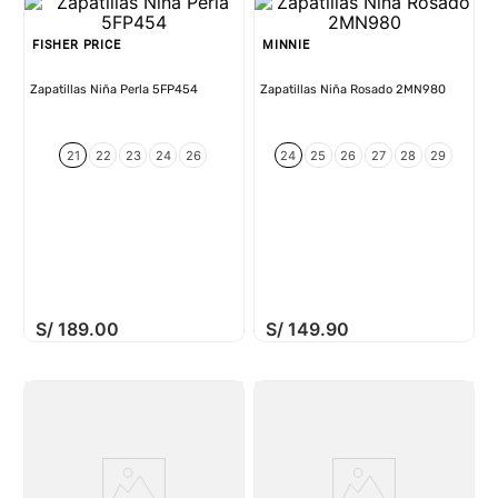
FISHER PRICE
MINNIE
Zapatillas Niña Perla 5FP454
Zapatillas Niña Rosado 2MN980
21
22
23
24
26
24
25
26
27
28
29
S/
189
.
00
S/
149
.
90