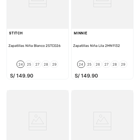
STITCH
MINNIE
Zapatillas Niña Blanco 2STC026
Zapatillas Niña Lila 2MN1132
24
25
27
28
29
24
25
26
27
28
29
S/
149
.
90
S/
149
.
90