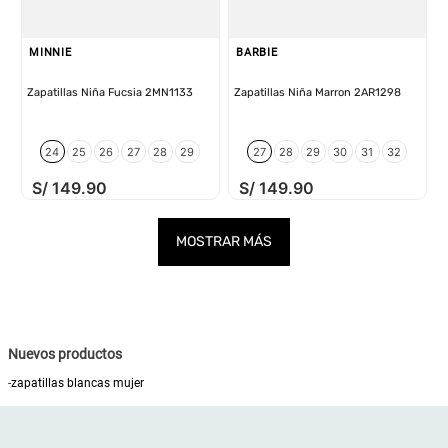
MINNIE
BARBIE
Zapatillas Niña Fucsia 2MN1133
Zapatillas Niña Marron 2AR1298
24
25
26
27
28
29
27
28
29
30
31
32
S/
149
.
90
S/
149
.
90
MOSTRAR MÁS
Nuevos productos
-
zapatillas blancas mujer