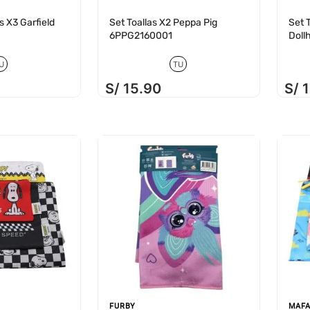
 X3 Garfield
Set Toallas X2 Peppa Pig
Set 
6PPG2160001
Doll
U
TU
S/
15
.
90
S/
FURBY
MAFA