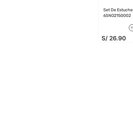
Set De Estuche
6SNO2150002
T
S/
26
.
90