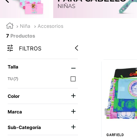
Niña
Accesorios
7
Productos
FILTROS
Talla
TU
(
7
)
Color
MULTICOLOR
(
7
)
Marca
SNOOPY
(
1
)
Sub-Categoría
PEPPA PIG
(
1
)
GARFIELD