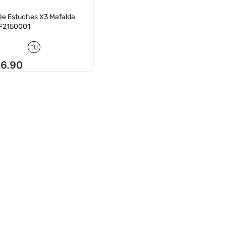
De Estuches X3 Mafalda
F2150001
TU
26
.
90