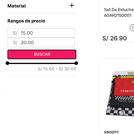
SET DE ASEO
(
7
)
MAFALDA
(
1
)
Material
Set De Estuches
GARFIELD
(
1
)
6GAR2150001
PLÁSTICO
(
1
)
Rangos de precio
GABBY DOLL HOUSE
(
1
)
SINTÉTICO
(
1
)
T
FURBY
(
1
)
S/
TEXTIL
(
4
)
S/
26
.
90
BLUEY
(
1
)
S/
BUSCAR
S/ 15.00
–
S/ 30.00
.
SNOOPY