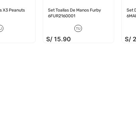
s X3 Peanuts
Set Toallas De Manos Furby
Set 
6FUR2160001
6MA
U
TU
S/
15
.
90
S/