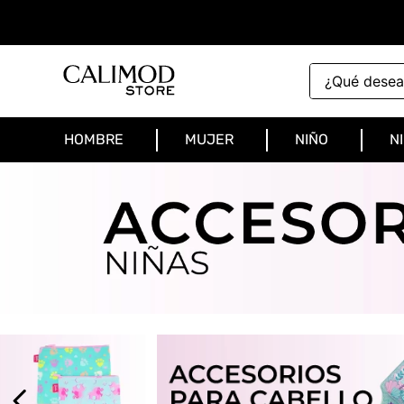
¿Qué deseas 
HOMBRE
MUJER
NIÑO
N