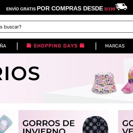
POR COMPRAS DESDE
ENVÍO GRATIS
S/
199
buscar?
IÑA
🛍️ SHOPPING DAYS 🛍️
MARCAS