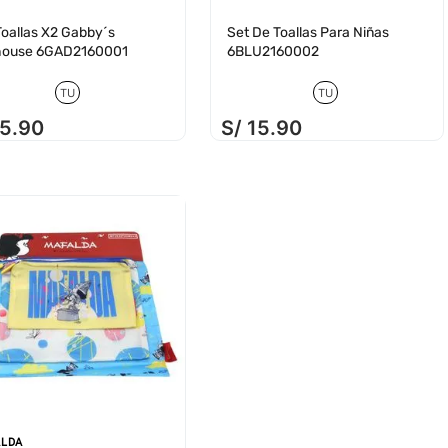
Toallas X2 Gabby´s
Set De Toallas Para Niñas
house 6GAD2160001
6BLU2160002
TU
TU
15
.
90
S/
15
.
90
LDA