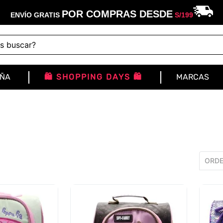
POR COMPRAS DESDE
ENVÍO GRATIS
S/
199
buscar?
IÑA
🛍️ SHOPPING DAYS 🛍️
MARCAS
ORDE