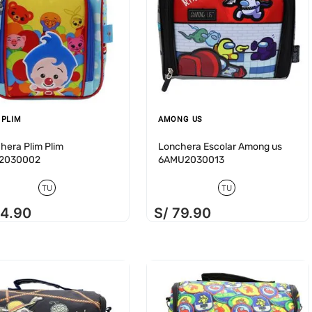
 PLIM
AMONG US
hera Plim Plim
Lonchera Escolar Among us
I2030002
6AMU2030013
TU
TU
74
.
90
S/
79
.
90