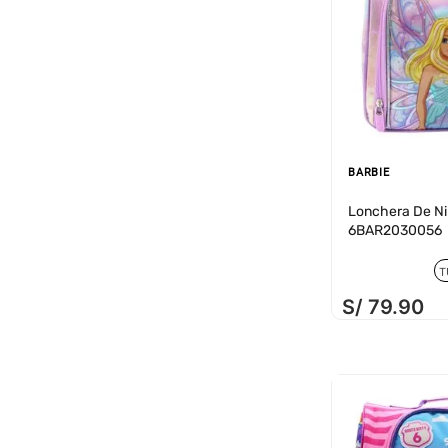
BARBIE
Lonchera De N
6BAR2030056
T
S/
79
.
90