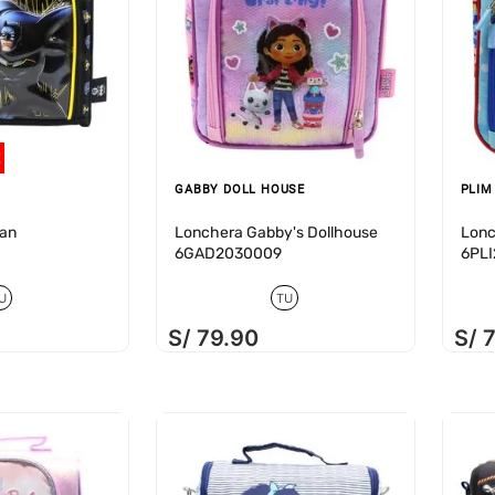
GABBY DOLL HOUSE
PLIM
an
Lonchera Gabby's Dollhouse
Lonc
6GAD2030009
6PL
U
TU
S/
79
.
90
S/