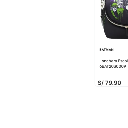
BATMAN
Lonchera Esco
6BAT2030009
S/
79
.
90