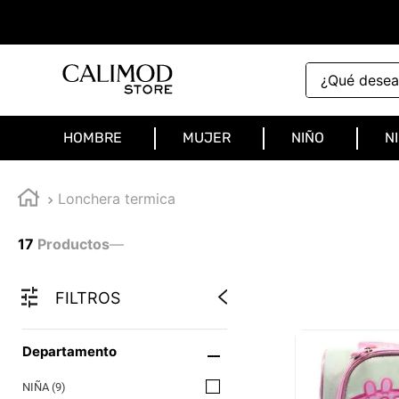
¿Qué deseas 
HOMBRE
MUJER
NIÑO
N
Lonchera termica
17
Productos
—
FILTROS
Departamento
NIÑA
(
9
)