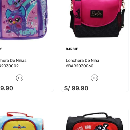
Y
BARBIE
hera De Niñas
Lonchera De Niña
R2030002
6BAR2030060
TU
TU
79
.
90
S/
99
.
90