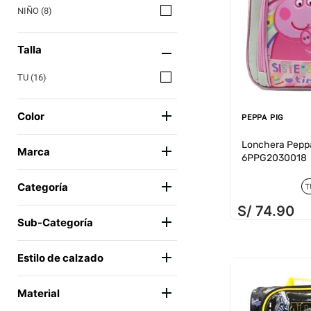
NIÑO
(
8
)
Talla
TU
(
16
)
Color
PEPPA PIG
MULTICOLOR
(
15
)
Lonchera Pepp
Marca
6PPG2030018
VARIOS
(
1
)
Categoría
T
S/
74
.
90
GABBY DOLL HOUSE
(
2
)
MALETERÍA
(
17
)
Sub-Categoría
BATMAN
(
2
)
LONCHERAS
(
17
)
BARBIE
(
2
)
Estilo de calzado
AMONG US
(
2
)
ESCOLAR
(
1
)
Material
SPY X FAMILY
(
1
)