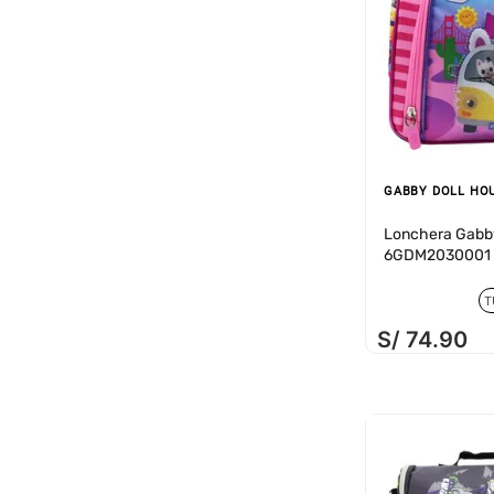
GABBY DOLL HO
Lonchera Gabby
6GDM2030001
T
S/
74
.
90