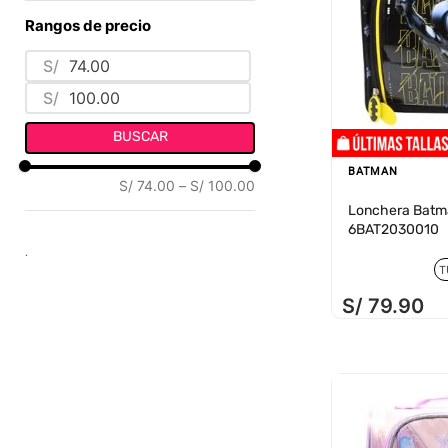
PLIM PLIM
(
1
)
POLIÉSTER
(
1
)
Rangos de precio
PEPPA PIG
(
1
)
SINTÉTICO
(
13
)
ONE PIECE
(
1
)
S/
MERLINA
(
1
)
S/
MAFALDA
(
1
)
BUSCAR
Mostrar 3 más
BATMAN
S/ 74.00
–
S/ 100.00
Lonchera Batm
6BAT2030010
.
T
S/
79
.
90