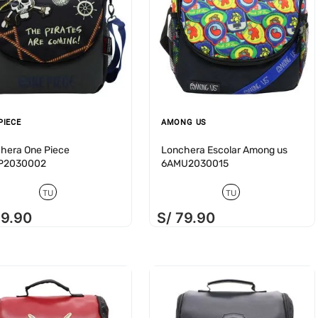
PIECE
AMONG US
hera One Piece
Lonchera Escolar Among us
P2030002
6AMU2030015
TU
TU
79
.
90
S/
79
.
90