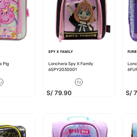
SPY X FAMILY
FURB
a Pig
Lonchera Spy X Family
Lonc
6SPY2030001
6FU
U
TU
S/
79
.
90
S/