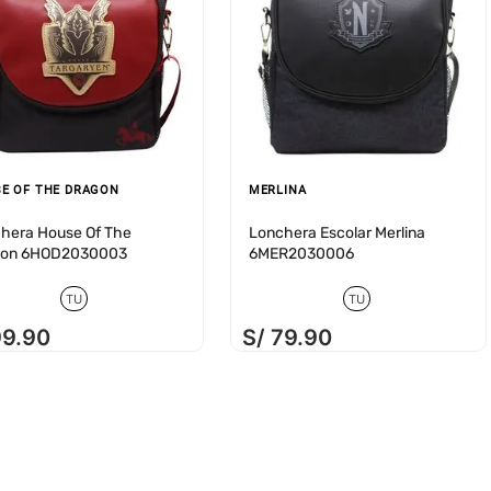
E OF THE DRAGON
MERLINA
hera House Of The
Lonchera Escolar Merlina
gon 6HOD2030003
6MER2030006
TU
TU
99
.
90
S/
79
.
90