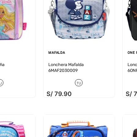
MAFALDA
ONE 
iña
Lonchera Mafalda
Lonc
6MAF2030009
6ON
U
TU
S/
79
.
90
S/