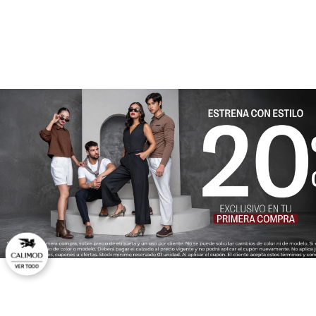
★
★
★
★
★
Tu nombre
Dirección de email
Escribe un comentario