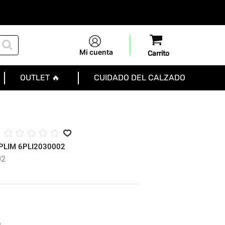
Mi cuenta
OUTLET 🔥
CUIDADO DEL CALZADO
M
☆
☆
☆
☆
☆
PLIM 6PLI2030002
02
R