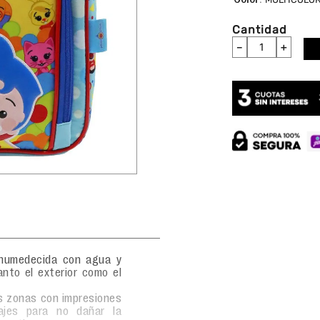
Cantidad
－
＋
 humedecida con agua y
anto el exterior como el
as zonas con impresiones
ajes para no dañar la