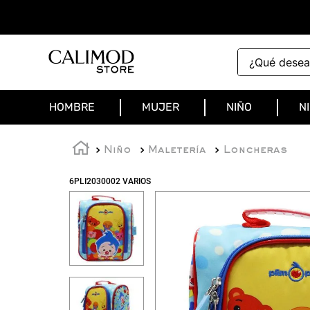
¿Qué deseas 
HOMBRE
MUJER
NIÑO
N
Niño
Maletería
Loncheras
6PLI2030002 VARIOS