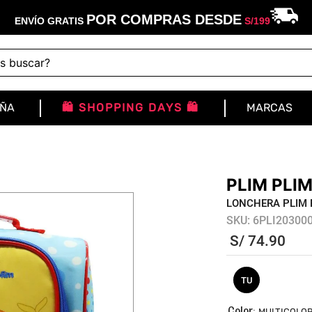
POR COMPRAS DESDE
ENVÍO GRATIS
S/
199
buscar?
IÑA
🛍️ SHOPPING DAYS 🛍️
MARCAS
PLIM PLI
LONCHERA PLIM 
SKU
:
6PLI20300
S/
74
.
90
TU
:
MULTICOLO