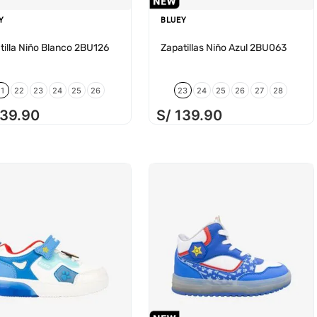
Y
BLUEY
tilla Niño Blanco 2BU126
Zapatillas Niño Azul 2BU063
21
22
23
24
25
26
23
24
25
26
27
28
139
.
90
S/
139
.
90