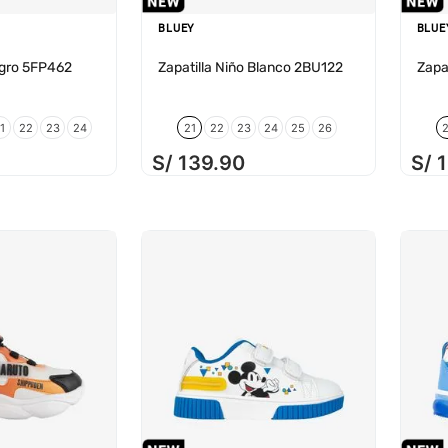
BLUEY
BLUE
egro 5FP462
Zapatilla Niño Blanco 2BU122
Zapa
1
22
23
24
21
22
23
24
25
26
S/
139
.
90
S/