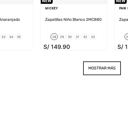
MICKEY
PAW 
 Anaranjado
Zapatillas Niño Blanco 2MC880
Zapa
33
34
35
28
29
30
31
32
33
S/
149
.
90
S/
MOSTRAR MÁS