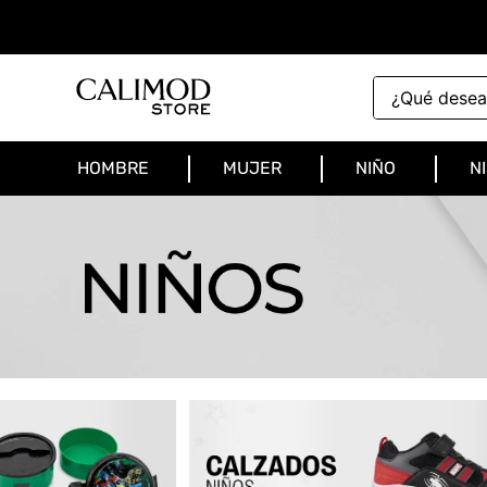
¿Qué deseas 
HOMBRE
MUJER
NIÑO
N