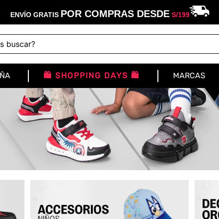
POR COMPRAS DESDE
ENVÍO GRATIS
S/
199
buscar?
IÑA
🛍️ SHOPPING DAYS 🛍️
MARCAS