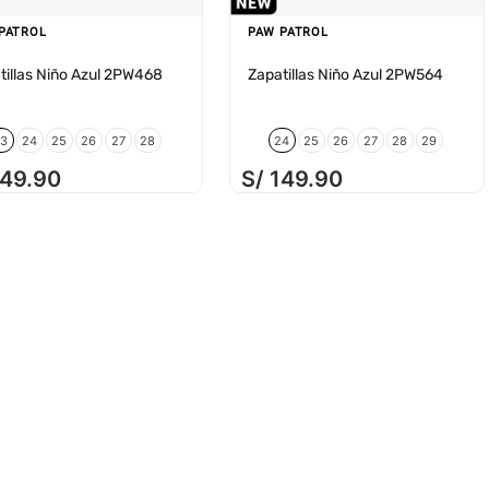
PATROL
PAW PATROL
tillas Niño Azul 2PW468
Zapatillas Niño Azul 2PW564
23
24
25
26
27
28
24
25
26
27
28
29
149
.
90
S/
149
.
90