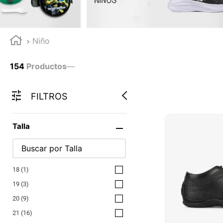
Niño
154
Productos
—
FILTROS
Talla
18
(
1
)
19
(
3
)
20
(
9
)
21
(
16
)