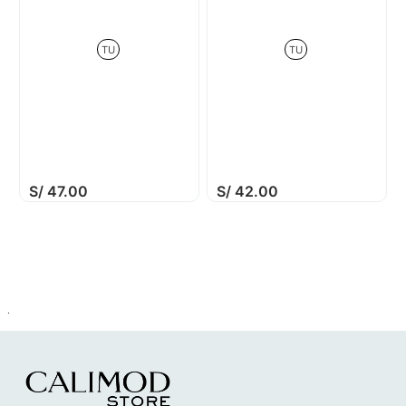
TU
TU
S/
47
.
00
S/
42
.
00
.