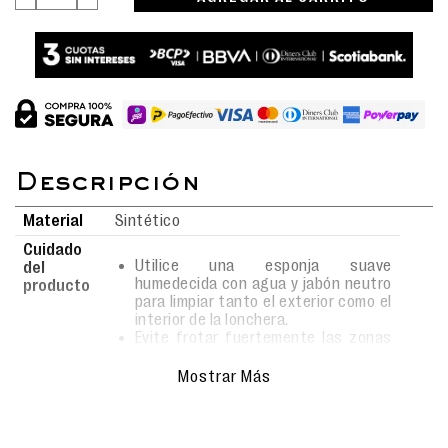
Material
Sintético
Cuidado
Utilice una esponja suave
del
humedecida con agua y jabón neutro
producto
para limpiar tanto el exterior como el
interior de la lonchera.
Evite frotar fuertemente las zonas
con impresiones o aplicaciones de
personajes para no dañar la
Mostrar Más
superficie ni los detalles
decorativos.
No usar detergentes fuertes ni
químicos abrasivos que puedan dejar