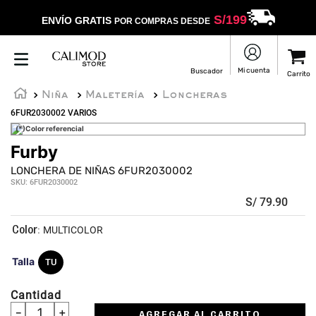
S/
199
ENVÍO GRATIS
POR COMPRAS DESDE
Niña
Maletería
Loncheras
6FUR2030002 VARIOS
(*)Color referencial
Furby
LONCHERA DE NIÑAS 6FUR2030002
SKU
:
6FUR2030002
S/
79
.
90
:
MULTICOLOR
Talla
TU
Cantidad
－
＋
AGREGAR AL CARRITO