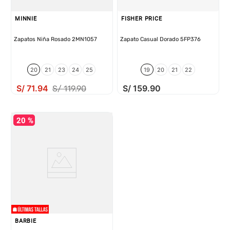
MINNIE
FISHER PRICE
Zapatos Niña Rosado 2MN1057
Zapato Casual Dorado 5FP376
20
21
23
24
25
19
20
21
22
S/
71
.
94
S/
159
.
90
S/
119
.
90
20 %
BARBIE