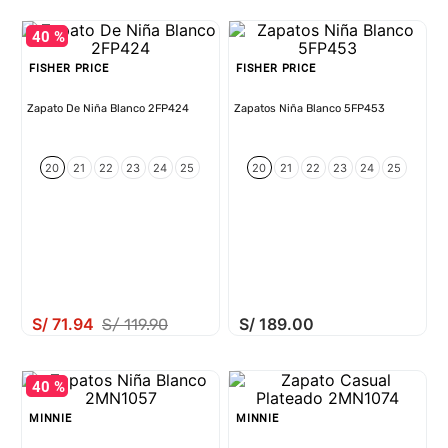
40 %
FISHER PRICE
FISHER PRICE
Zapato De Niña Blanco 2FP424
Zapatos Niña Blanco 5FP453
20
21
22
23
24
25
20
21
22
23
24
25
S/
71
.
94
S/
189
.
00
S/
119
.
90
40 %
MINNIE
MINNIE