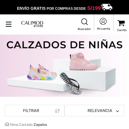
S/
199
ENVÍO GRATIS
POR COMPRAS DESDE
FILTRAR
RELEVANCIA
/
Nina
/
Calzado
/
Zapatos