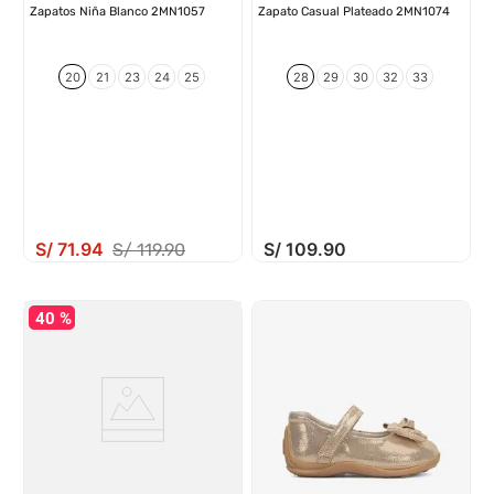
Zapatos Niña Blanco 2MN1057
Zapato Casual Plateado 2MN1074
20
21
23
24
25
28
29
30
32
33
S/
71
.
94
S/
109
.
90
S/
119
.
90
40 %