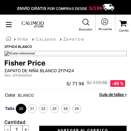
S/
199
ENVÍO GRATIS
POR COMPRAS DESDE
Niña
Calzado
Zapatos
2FP424 BLANCO
(*)Color referencial
Fisher Price
ZAPATO DE NIÑA BLANCO 2FP424
SKU
:
2FP42400002
S/
119
.
90
S/
71
.
94
40 %
:
BLANCO
Talla
20
21
22
23
24
25
Cantidad
－
＋
AGREGAR AL CARRITO