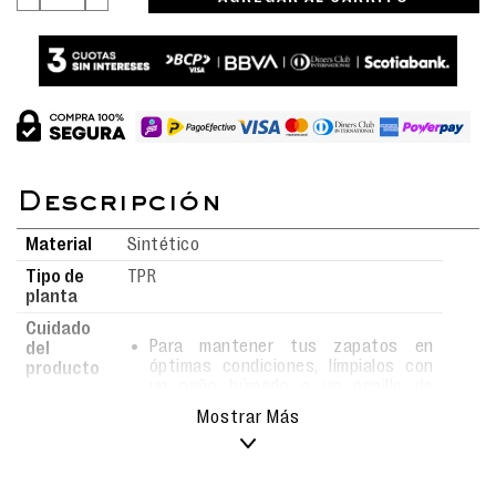
Material
Sintético
Tipo de
TPR
planta
Cuidado
Para mantener tus zapatos en
del
óptimas condiciones, límpialos con
producto
un paño húmedo o un cepillo de
cerdas suaves usando agua y jabón.
Mostrar Más
Evita el uso de detergentes fuertes,
ya que podrían alterar el material.
Deja secar al aire libre, siempre bajo
sombra, y nunca los metas a la