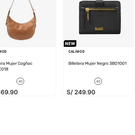
MOD
CALIMOD
era Mujer Cogñac
Billetera Mujer Negro 3BD1001
C018
40
40
569
.
90
S/
249
.
90