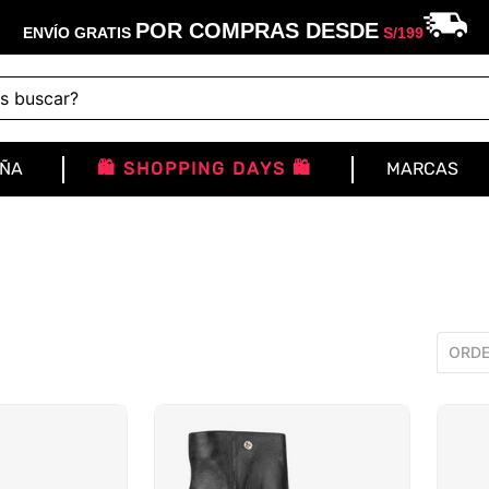
POR COMPRAS DESDE
ENVÍO GRATIS
S/
199
buscar?
IÑA
🛍️ SHOPPING DAYS 🛍️
MARCAS
ORDE