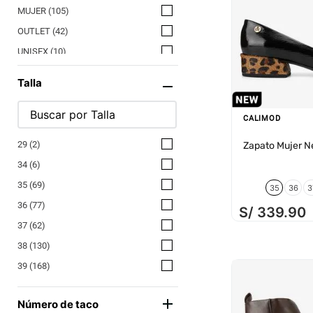
MUJER
(
105
)
OUTLET
(
42
)
UNISEX
(
10
)
NIÑO
(
1
)
Talla
CALIMOD
29
(
2
)
Zapato Mujer 
34
(
6
)
35
(
69
)
35
36
3
36
(
77
)
S/
339
.
90
37
(
62
)
38
(
130
)
39
(
168
)
40
(
119
)
Número de taco
41
(
100
)