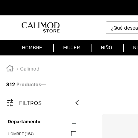
¿Qué deseas 
HOMBRE
MUJER
NIÑO
N
Calimod
312
Productos
—
FILTROS
Departamento
HOMBRE
(
154
)