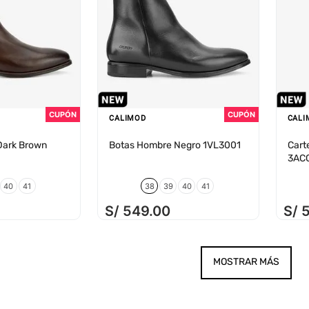
CALIMOD
CALI
Dark Brown
Botas Hombre Negro 1VL3001
Cart
3AC
40
41
38
39
40
41
S/
549
.
00
S/
MOSTRAR MÁS