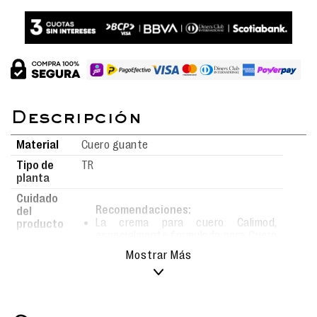
Material
Cuero guante
Tipo de
TR
planta
Cuidado
Recomendaciones:
del
La crema para cuero Calimod,
producto
especialmente formulada para Cuero
Liso, Cuero Guante, Cuero Badana,
Mostrar Más
Cuero Mate y Cuero Napa.
Esta crema no solo limpia, sino que
también nutre profundamente el
material.
Al aplicarla con frecuencia,