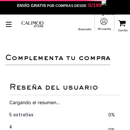
S/
199
ENVÍO GRATIS
POR COMPRAS DESDE
LO SENTIMOS
NO ENCONTRAMOS RESULTADOS QUE COINCIDAN CON
TU BÚSQUEDA
Puedes revisar la ortografía
Utilizar un término más general
Darle un vistazo a estos productos
que pueden interesarte