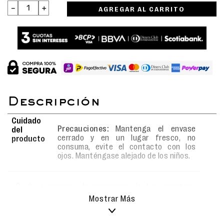
－
＋
AGREGAR AL CARRITO
Cuidado
Precauciones:
Mantenga el envase
del
cerrado y en un lugar fresco, no
producto
consuma, evite el contacto con los
ojos. Manténgase alejado de los niños.
Cuida y conserva la apariencia de tus zapatos
favoritos con el
Kit de limpieza Calimod
, creado
Mostrar Más
para el mantenimiento óptimo de calzado de cuero
liso. Este kit permite una limpieza rápida y
efectiva, eliminando polvo y suciedad mientras