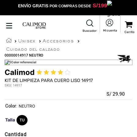
S/
199
ENVÍO GRATIS
POR COMPRAS DESDE
Unisex
Accesorios
Cuidado del calzado
00000014917 NEUTRO
(*)Color referencial
Calimod
★
★
★
★
☆
KIT DE LIMPIEZA PARA CUERO LISO 14917
SKU
:
14917
S/
29
.
90
:
NEUTRO
Talla
TU
Cantidad