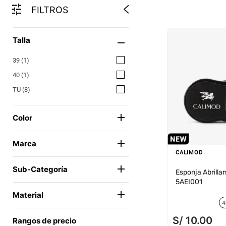
FILTROS
Talla
39
(
1
)
40
(
1
)
TU
(
8
)
Color
AZUL
(
1
)
Marca
MULTICOLOR
(
1
)
CALIMOD
CALIMOD
(
10
)
NATURAL
(
3
)
Sub-Categoría
Esponja Abrilla
5AEI001
NEUTRO
(
2
)
CUIDADO DEL CALZADO
(
10
)
Material
VARIOS
(
3
)
4
CUERO LISO
(
1
)
S/
10
.
00
Rangos de precio