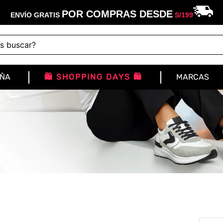
POR COMPRAS DESDE
ENVÍO GRATIS
S/
199
buscar?
IÑA
🛍️ SHOPPING DAYS 🛍️
MARCAS