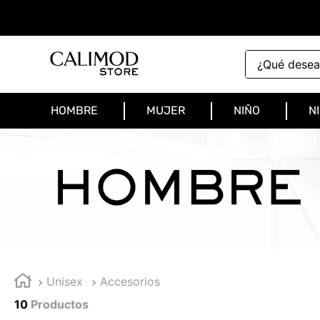
¿Qué deseas 
HOMBRE
MUJER
NIÑO
N
Unisex
Accesorios
10
Productos