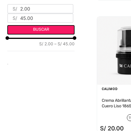
SINTÉTICO PVC
(
1
)
S/
S/
BUSCAR
S/ 2.00
–
S/ 45.00
.
CALIMOD
Crema Abrillan
Cuero Liso 186
T
S/
20
.
00