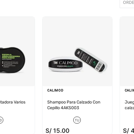
ORDE
CALIMOD
CALI
ntadora Varios
Shampoo Para Calzado Con
Jueg
Cepillo 4AKS003
calz
0
TU
S/
15
.
00
S/