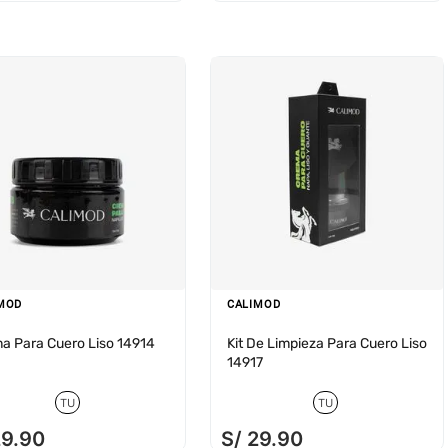
MOD
CALIMOD
a Para Cuero Liso 14914
Kit De Limpieza Para Cuero Liso
14917
TU
TU
29
.
90
S/
29
.
90