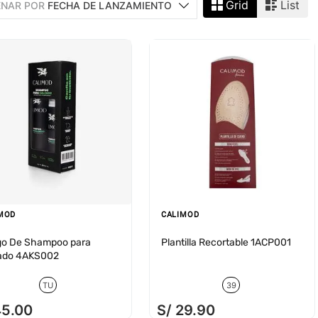
Grid
List
NAR POR
FECHA DE LANZAMIENTO
MOD
CALIMOD
o De Shampoo para
Plantilla Recortable 1ACP001
ado 4AKS002
TU
39
45
.
00
S/
29
.
90