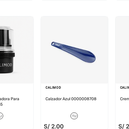
CALIMOD
CALI
tadora Para
Calzador Azul 0000008708
Crem
55
U
TU
S/
2
.
00
S/