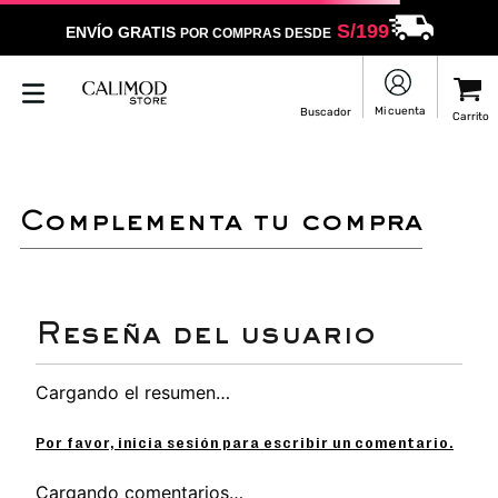
S/
199
ENVÍO GRATIS
POR COMPRAS DESDE
LO SENTIMOS
NO ENCONTRAMOS RESULTADOS QUE COINCIDAN CON
TU BÚSQUEDA
Puedes revisar la ortografía
Utilizar un término más general
Darle un vistazo a estos productos
que pueden interesarte