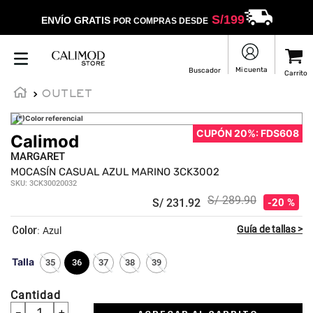
S/
199
ENVÍO GRATIS
POR COMPRAS DESDE
OUTLET
(*)Color referencial
CUPÓN 20%: FDS608
Calimod
MARGARET
MOCASÍN CASUAL AZUL MARINO 3CK3002
SKU
:
3CK30020032
S/
289
.
90
S/
231
.
92
20 %
:
Azul
Talla
35
36
37
38
39
Cantidad
－
＋