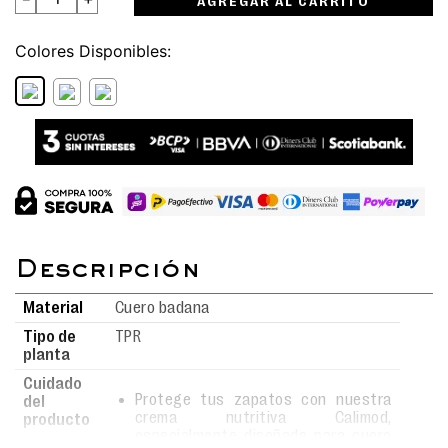
AGREGAR AL CARRITO
Colores
Material
Cuero badana
Tipo de
TPR
planta
Cuidado
Protege tus zapatos con nuestra
del
crema nutritiva Calimod,
producto
especialmente diseñada para cuero