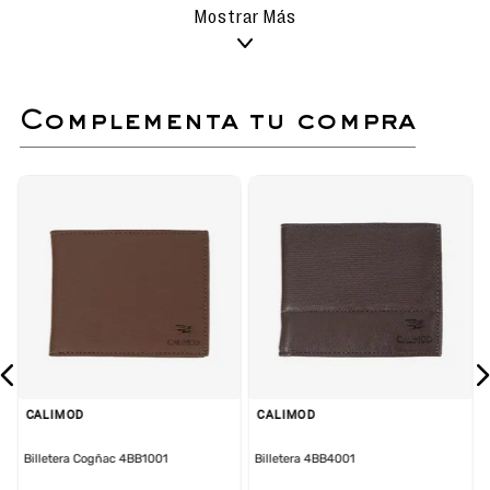
liso y napas (guante).
Mostrar Más
Mantiene el calzado limpio,
humectado y ayuda a conservar su
color por más tiempo.
Fácil de aplicar y perfecta para
prolongar la vida útil de tus zapatos.
complementa tu compra
Ideal para cuidar tus calzados
favoritos y mantenerlos como
nuevos.
Lineas
Margaret
Mocasín de cuero suave y liviano, combinables
con looks casuales y cómodos.
Planta diseñada para mayor comodidad y
resistencia, con propiedades antideslizantes.
Detalles cuidadosamente elaborados,
aplicación metálica y textura suave.
Planta suave que proporciona un confort
superior en cada paso.
CALIMOD
CALIMOD
Billetera Cogñac 4BB1001
Billetera 4BB4001