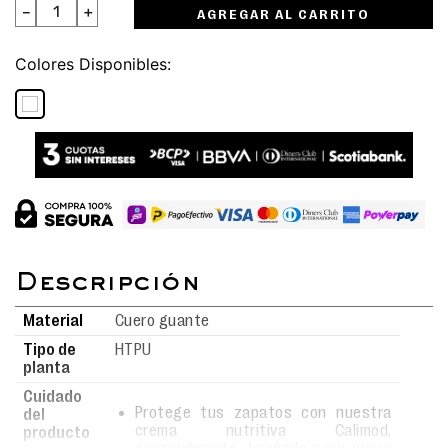
－
＋
AGREGAR AL CARRITO
Colores
Material
Cuero guante
Tipo de
HTPU
planta
Cuidado
Protege tus zapatos con nuestra
del
crema nutritiva Calimod,
producto