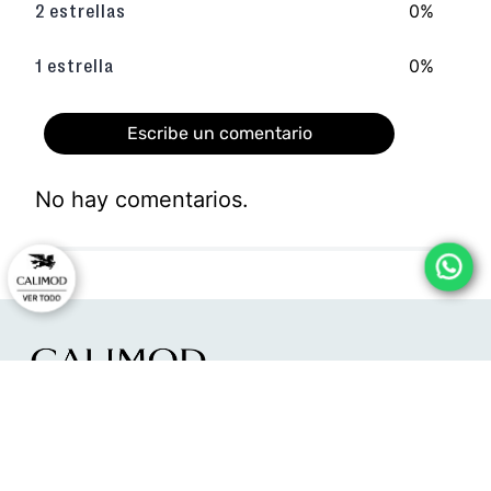
0%
2 estrellas
0%
1 estrella
Escribe un comentario
No hay comentarios.
Agregar comentario
Título
Califica el producto de 1 a 5 estrellas
★
★
★
★
★
HORARIO DE ATENCIÓN:
Tu nombre
Lunes a viernes:
09:00 - 12:00