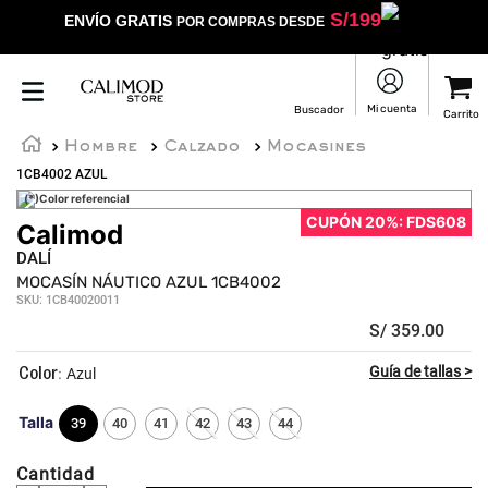
S/
199
ENVÍO GRATIS
POR COMPRAS DESDE
Hombre
Calzado
Mocasines
1CB4002 AZUL
(*)Color referencial
CUPÓN 20%: FDS608
Calimod
☆
☆
☆
☆
☆
DALÍ
MOCASÍN NÁUTICO AZUL 1CB4002
SKU
:
1CB40020011
S/
359
.
00
:
Azul
Talla
39
40
41
42
43
44
Cantidad