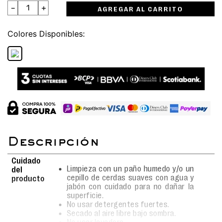
－
＋
AGREGAR AL CARRITO
Colores
Cuidado
Limpieza con un paño humedo y/o un
del
cepillo de cerdas suaves con agua y
producto
jabón con cuidado para no dañar la
superficie.
No usar detergentes fuertes.
Secado al aire libre bajo sombra.