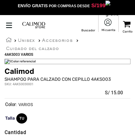
S/
199
ENVÍO GRATIS
POR COMPRAS DESDE
Unisex
Accesorios
Cuidado del calzado
4AKS003 VARIOS
(*)Color referencial
Calimod
SHAMPOO PARA CALZADO CON CEPILLO 4AKS003
SKU
:
4AKS0030001
S/
15
.
00
:
VARIOS
Talla
TU
Cantidad