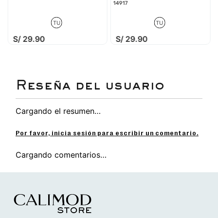
salidas prolongadas.
14917
Perfecto junto a esponjas abrillantadoras y
sprays renovadores Calimod, especialmente
TU
TU
para zapatillas blancas, botines urbanos o
S/
29
.
90
S/
29
.
90
zapatos de cuero claro.
Descubre más productos de limpieza y cuidado
para calzado aquí
Cargando el resumen…
Por favor, inicia sesión para escribir un comentario.
Cargando comentarios…