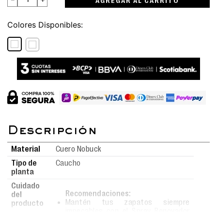
AGREGAR AL CARRITO
Colores
Material
Cuero Nobuck
Tipo de
Caucho
planta
Cuidado
Recomendaciones:
del
Mantén tus zapatos siempre
producto
impecables con el Spray Renovador