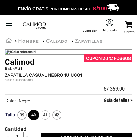
S/
199
ENVÍO GRATIS
POR COMPRAS DESDE
Hombre
Calzado
Zapatillas
(*)Color referencial
CUPÓN 20%: FDS608
Calimod
BELFAST
ZAPATILLA CASUAL NEGRO 1UIU001
SKU
:
1UIU0010003
S/
369
.
00
:
Negro
Talla
39
40
41
42
Cantidad
－
＋