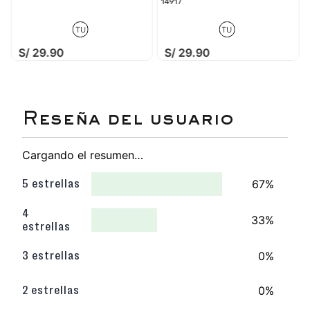
Comodidad y suavidad que transmite la plantilla.
14917
Amortiguación en cada paso y no se deforma
con el paso del tiempo.
TU
TU
S/
29
.
90
S/
29
.
90
Cargando el resumen…
67%
5 estrellas
4
33%
estrellas
0%
3 estrellas
0%
2 estrellas