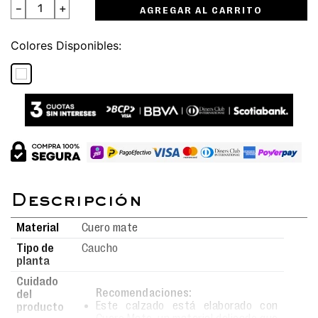
－
＋
AGREGAR AL CARRITO
Colores
Material
Cuero mate
Tipo de
Caucho
planta
Cuidado
Recomendaciones:
del
Este calzado está elaborado con
producto