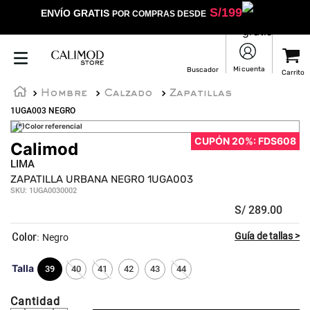
S/
199
ENVÍO GRATIS
POR COMPRAS DESDE
Hombre
Calzado
Zapatillas
1UGA003 NEGRO
(*)Color referencial
CUPÓN 20%: FDS608
Calimod
★
★
★
★
☆
LIMA
ZAPATILLA URBANA NEGRO 1UGA003
SKU
:
1UGA0030002
S/
289
.
00
:
Negro
Talla
39
40
41
42
43
44
Cantidad