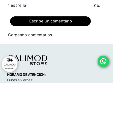
0%
1 estrella
Escribe un comentario
Cargando comentarios…
Agregar comentario
Título
HORARIO DE ATENCIÓN:
Califica el producto de 1 a 5 estrellas
Lunes a viernes:
★
★
★
★
★
09:00 - 12:00
14:00 - 17:00
Tu nombre
consultas@calimodstore.com
Atención al cliente: