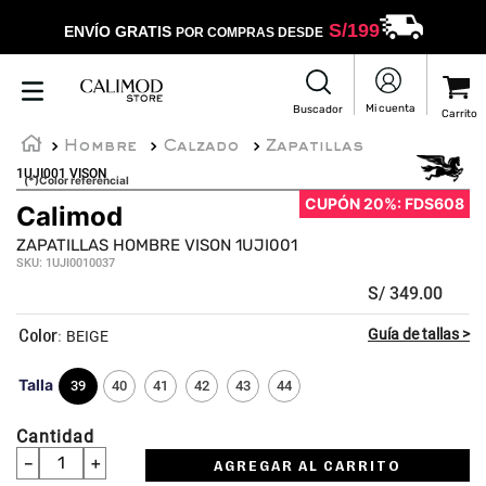
S/
199
ENVÍO GRATIS
POR COMPRAS DESDE
Hombre
Calzado
Zapatillas
1UJI001 VISON
(*)Color referencial
CUPÓN 20%: FDS608
Calimod
ZAPATILLAS HOMBRE VISON 1UJI001
SKU
:
1UJI0010037
S/
349
.
00
:
BEIGE
Talla
39
40
41
42
43
44
Cantidad
－
＋
AGREGAR AL CARRITO