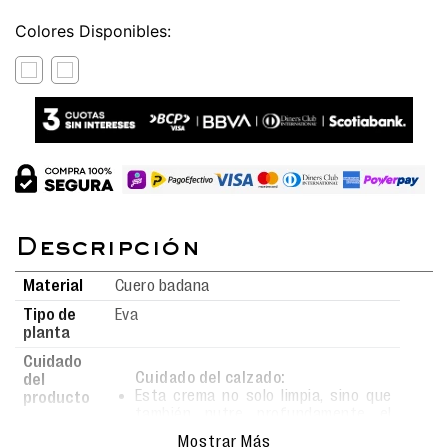
Colores
Material
Cuero badana
Tipo de
Eva
planta
Cuidado
Cuidado del calzado:
del
Esta crema no solo limpia, sino que
producto
también nutre profundamente el
material.
Mostrar Más