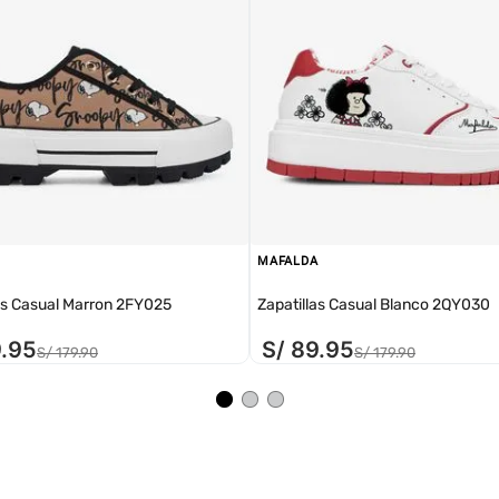
MAFALDA
as Casual Marron 2FY025
Zapatillas Casual Blanco 2QY030
9
.
95
S/
89
.
95
S/
179
.
90
S/
179
.
90