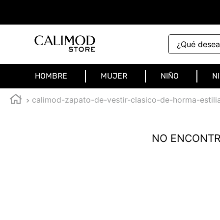
¿Qué deseas 
HOMBRE
MUJER
NIÑO
N
calimod-zapato-de-vestir-clasico-de-horma-estil
NO ENCONTR