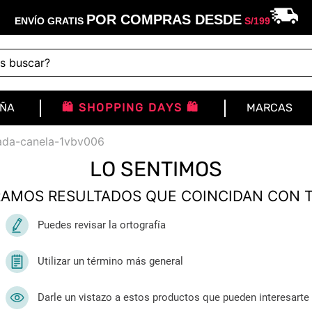
POR COMPRAS DESDE
ENVÍO GRATIS
S/
199
buscar?
IÑA
🛍️ SHOPPING DAYS 🛍️
MARCAS
iada-canela-1vbv006
LO SENTIMOS
AMOS RESULTADOS QUE COINCIDAN CON 
Puedes revisar la ortografía
Utilizar un término más general
Darle un vistazo a estos productos que pueden interesarte