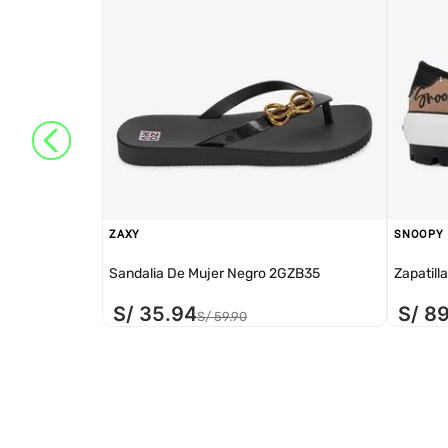
ZAXY
SNOOPY
Sandalia De Mujer Negro 2GZB35
Zapatill
S/
35
.
94
S/
8
S/
59
.
90