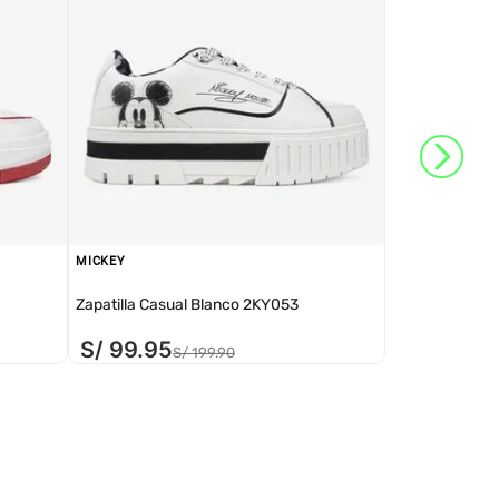
MICKEY
Zapatilla Casual Blanco 2KY053
S/
99
.
95
S/
199
.
90