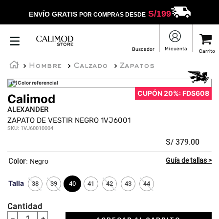
S/
199
ENVÍO GRATIS
POR COMPRAS DESDE
Hombre
Calzado
Zapatos
(*)Color referencial
CUPÓN 20%: FDS608
Calimod
ALEXANDER
ZAPATO DE VESTIR NEGRO 1VJ6001
SKU
:
1VJ60010004
S/
379
.
00
:
Negro
Talla
38
39
40
41
42
43
44
Cantidad
－
＋