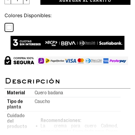
AGREGAR AL CARRITO
Colores
Material
Cuero badana
Tipo de
Caucho
planta
Cuidado
Recomendaciones:
del
La crema para cuero Calimod,
producto
especialmente formulada para Cuero