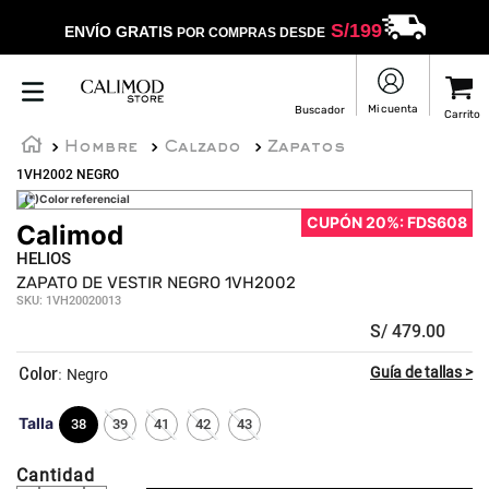
S/
199
ENVÍO GRATIS
POR COMPRAS DESDE
Hombre
Calzado
Zapatos
1VH2002 NEGRO
(*)Color referencial
CUPÓN 20%: FDS608
Calimod
HELIOS
ZAPATO DE VESTIR NEGRO 1VH2002
SKU
:
1VH20020013
S/
479
.
00
:
Negro
Talla
38
39
41
42
43
Cantidad