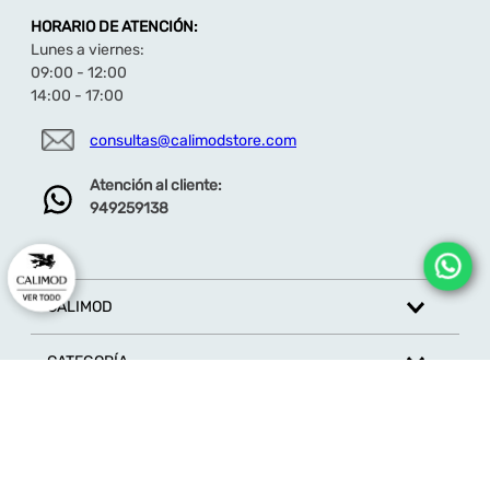
Descubre toda la colección de zapatos de vestir
HORARIO DE ATENCIÓN:
aquí
Lunes a viernes:
09:00 - 12:00
14:00 - 17:00
consultas@calimodstore.com
Atención al cliente:
949259138
CALIMOD
CATEGORÍA
MARCAS
ATENCIÓN AL CLIENTE