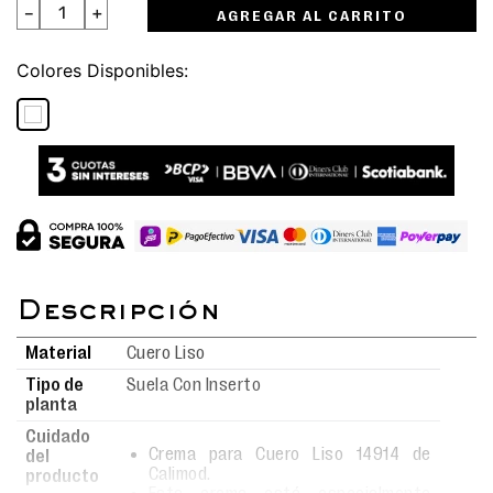
－
＋
AGREGAR AL CARRITO
Colores
Material
Cuero Liso
Tipo de
Suela Con Inserto
planta
Cuidado
Crema para Cuero Liso 14914 de
del
Calimod.
producto