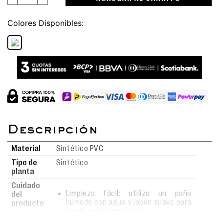
Colores
Material
Sintético PVC
Tipo de
Sintético
planta
Cuidado
Limpieza fácil: utiliza un paño
del
húmedo con agua y jabón suave para
producto
mantenerlas impecables.