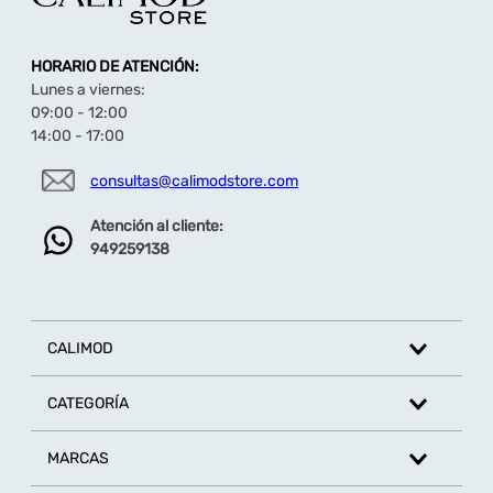
para ofrecer confort y flexibilidad en cada
paso.
Las tiras gruesas garantizan un ajuste seguro
HORARIO DE ATENCIÓN:
y mayor estabilidad al caminar.
Lunes a viernes:
Materiales resistentes y de alta calidad,
ideales para un uso prolongado y duradero.
09:00 - 12:00
Combínalas fácilmente con looks casuales,
14:00 - 17:00
veraniegos o playeros.
consultas@calimodstore.com
Atención al cliente:
949259138
CALIMOD
CATEGORÍA
MARCAS