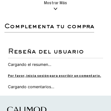
Realiza la limpieza con movimientos
Mostrar Más
delicados para evitar rayar o dañar la
superficie.
Evita el uso de detergentes
agresivos o productos químicos que
puedan afectar los materiales.
complementa tu compra
Secado natural: deja que las
sandalias se sequen al aire libre,
siempre en un lugar sombreado para
proteger el color y el material.
Si es necesario, utiliza un cepillo de
cerdas suaves para eliminar
suciedad acumulada en detalles o
costuras.
Ideal para prolongar la vida útil y
Cargando el resumen…
conservar su apariencia como
nuevas.
Por favor, inicia sesión para escribir un comentario.
Cargando comentarios…
Sandalia flip flop
versátil y cómoda, perfecta
para el uso diario o días relajados.
Detalles cuidadosamente elaborados en las
tiras, que añaden un toque de estilo único y
moderno.
Planta ultraligera, suave y flexible, diseñada