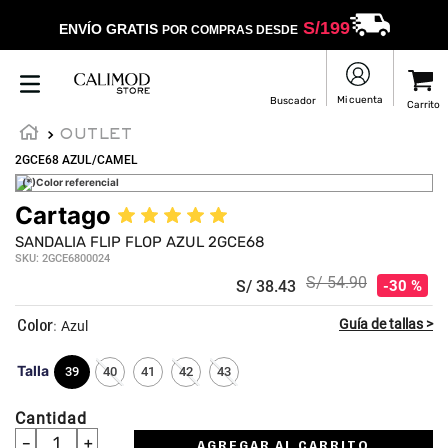
S/
199
ENVÍO GRATIS
POR COMPRAS DESDE
OUTLET
2GCE68 AZUL/CAMEL
(*)Color referencial
Cartago
★
★
★
★
★
SANDALIA FLIP FLOP AZUL 2GCE68
SKU
:
2GCE6800024
S/
54
.
90
S/
38
.
43
30 %
:
Azul
Talla
39
40
41
42
43
Cantidad
－
＋
AGREGAR AL CARRITO