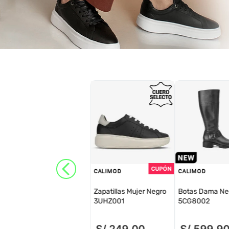
CALIMOD
CALIMOD
Zapatillas Mujer Negro
Botas Dama Ne
3UHZ001
5CG8002