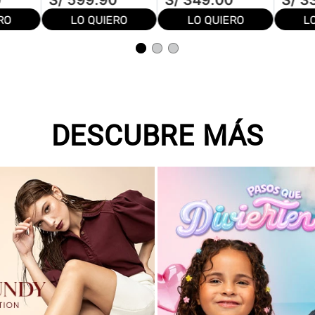
0
S/
599
.
90
S/
349
.
00
S/
3
RO
LO QUIERO
LO QUIERO
L
DESCUBRE MÁS