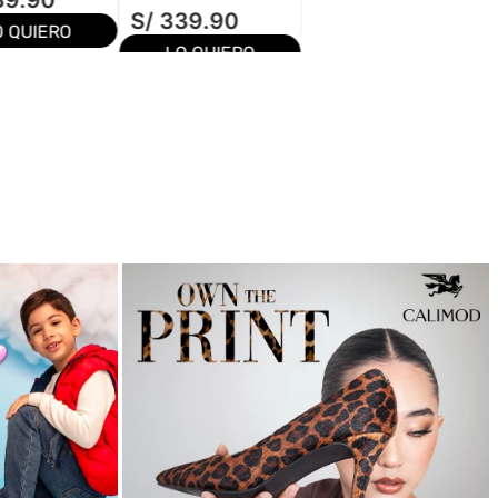
39
.
90
S/
339
.
90
O QUIERO
LO QUIERO