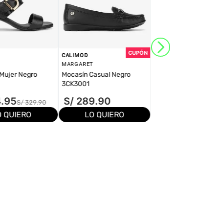
CALIMOD
MARGARET
Mujer Negro
Mocasín Casual Negro
3CK3001
4
.
95
S/
289
.
90
S/
329
.
90
O QUIERO
LO QUIERO