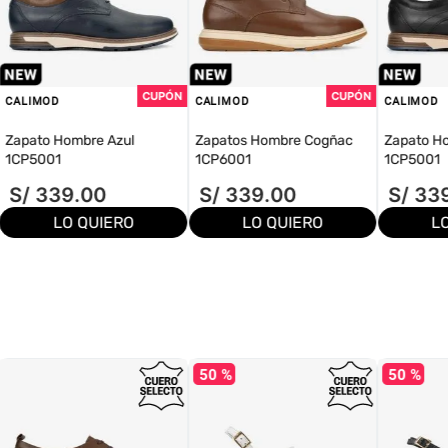
CALIMOD
CALIMOD
CALIMOD
Zapato Hombre Azul
Zapatos Hombre Cogñac
Zapato H
1CP5001
1CP6001
1CP5001
S/
339
.
00
S/
339
.
00
S/
33
LO QUIERO
LO QUIERO
L
50 %
50 %