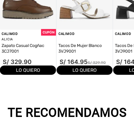
CALIMOD
CALIMOD
CALIMOD
ALICIA
Zapato Casual Cogñac
Tacos De Mujer Blanco
Tacos De 
3CJ7001
3VJ9001
3VJ9001
S/
329
.
90
S/
164
.
95
S/
16
S/
329
.
90
LO QUIERO
LO QUIERO
L
TE RECOMENDAMOS