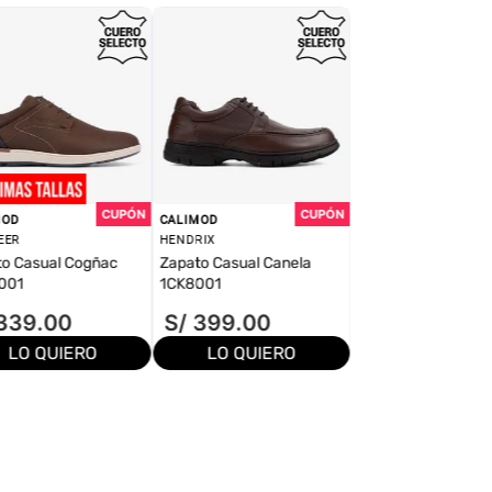
MOD
CALIMOD
EER
HENDRIX
o Casual Cogñac
Zapato Casual Canela
001
1CK8001
339
.
00
S/
399
.
00
LO QUIERO
LO QUIERO