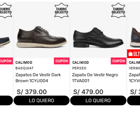
CALIMOD
CALIMOD
CALI
BASQUIAT
PERSEO
VERM
Zapatos De Vestir Dark
Zapato De Vestir Negro
Zapat
Brown 1CYU004
1TVA001
1CYV
S/
379
.
00
S/
479
.
00
S/
LO QUIERO
LO QUIERO