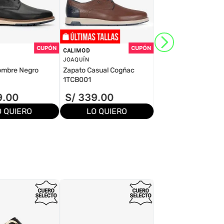
CALIMOD
JOAQUÍN
ombre Negro
Zapato Casual Cogñac
1TCB001
9
.
00
S/
339
.
00
O QUIERO
LO QUIERO