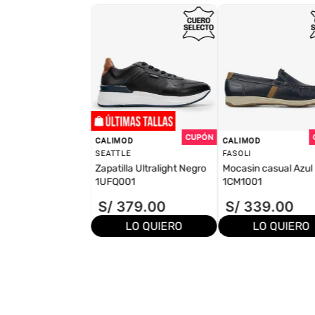
CALIMOD
CALIMOD
SEATTLE
FASOLI
Zapatilla Ultralight Negro
Mocasin casual Azul
1UFQ001
1CM1001
S/
379
.
00
S/
339
.
00
LO QUIERO
LO QUIERO