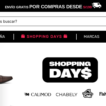
POR COMPRAS DESDE
ENVÍO GRATIS
S/
199
buscar?
IÑA
🛍️ SHOPPING DAYS 🛍️
MARCAS