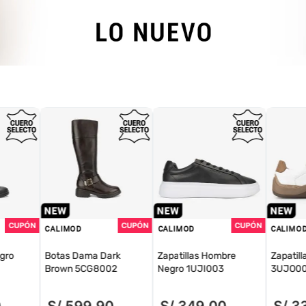
CALIMOD
CALIMOD
CALIMO
gro
Botas Dama Dark
Zapatillas Hombre
Zapatill
Brown 5CG8002
Negro 1UJI003
3UJO00