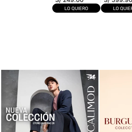
S/
249
.
00
S/
599
.
9
LO QUIERO
LO QUIE