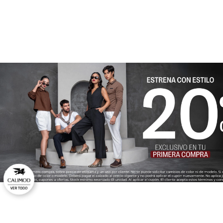
★
★
★
★
★
Tu nombre
Dirección de email
Escribe un comentario