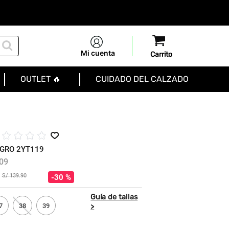
Mi cuenta
OUTLET 🔥
CUIDADO DEL CALZADO
☆
☆
☆
☆
GRO 2YT119
09
S/
139
.
90
30 %
7
38
39