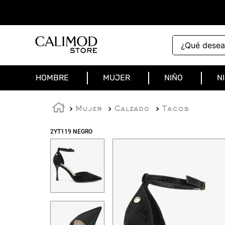
¿Qué deseas 
HOMBRE
MUJER
NIÑO
N
Mujer
Calzado
Tacos
2YT119 NEGRO