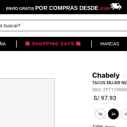
POR COMPRAS DESDE
ENVÍO GRATIS
S/
199
buscar?
IÑA
🛍️ SHOPPING DAYS 🛍️
MARCAS
Chabely
☆
TACOS MUJER NE
SKU
:
2YT119000
S/
97
.
93
35
36
3
:
Negro