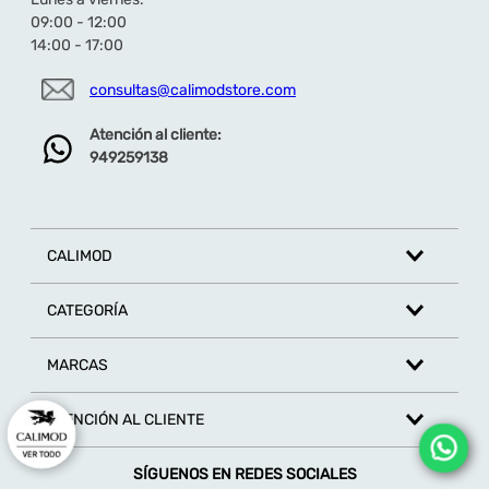
★
★
★
★
★
09:00 - 12:00
14:00 - 17:00
Tu nombre
consultas@calimodstore.com
Atención al cliente:
Dirección de email
949259138
Escribe un comentario
CALIMOD
CATEGORÍA
MARCAS
ENVIAR COMENTARIO
ATENCIÓN AL CLIENTE
SÍGUENOS EN REDES SOCIALES