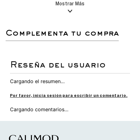
Mostrar Más
Cartuchera escolar de diseño exclusivo.
Dos divisiones espaciosas.
Sujetador de mano.
complementa tu compra
Detalle de lentejuelas y parche en PVC.
Medidas: 15x23x6 cm
Cargando el resumen…
Por favor, inicia sesión para escribir un comentario.
Cargando comentarios…