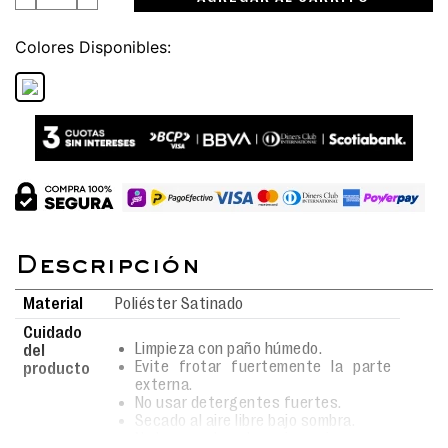
Colores
Material
Poliéster Satinado
Cuidado
Limpieza con paño húmedo.
del
Evite frotar fuertemente la parte
producto
externa.
No usar detergentes fuertes.
Secado al aire libre bajo sombra.
No lavar en lavadora ni remojar.