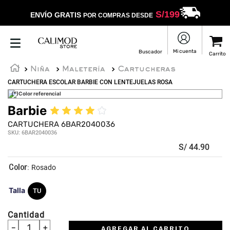
S/
199
ENVÍO GRATIS
POR COMPRAS DESDE
Niña
Maletería
Cartucheras
CARTUCHERA ESCOLAR BARBIE CON LENTEJUELAS ROSA
(*)Color referencial
Barbie
★
★
★
★
☆
CARTUCHERA 6BAR2040036
SKU
:
6BAR2040036
S/
44
.
90
:
Rosado
Talla
TU
Cantidad
－
＋
AGREGAR AL CARRITO