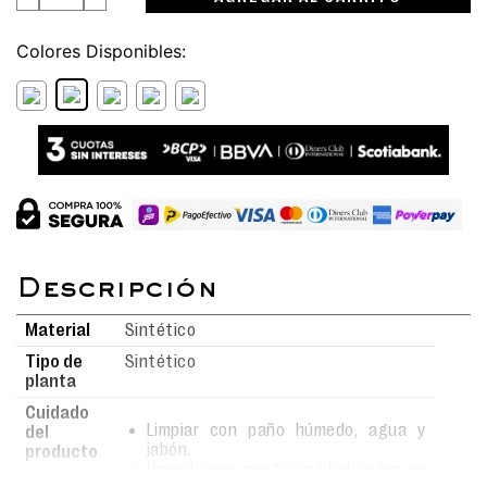
Colores
Material
Sintético
Tipo de
Sintético
planta
Cuidado
Limpiar con paño húmedo, agua y
del
jabón.
producto
Hacerlo con mucho cuidado para no