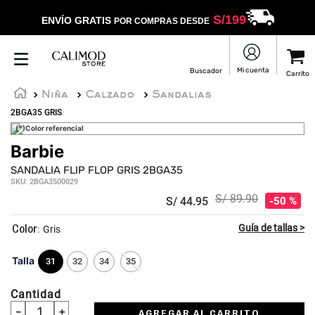
S/
199
ENVÍO GRATIS
POR COMPRAS DESDE
Niña
Calzado
Sandalias
2BGA35 GRIS
(*)Color referencial
Barbie
SANDALIA FLIP FLOP GRIS 2BGA35
SKU
:
2BGA3500029
S/
89
.
90
S/
44
.
95
50 %
:
Gris
Talla
31
32
34
35
Cantidad
－
＋
AGREGAR AL CARRITO