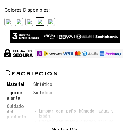
Colores
Material
Sintético
Tipo de
Sintético
planta
Cuidado
Limpiar con paño húmedo, agua y
del
jabón.
producto
Hacerlo con mucho cuidado para no
rayar la superficie.
Mostrar Más