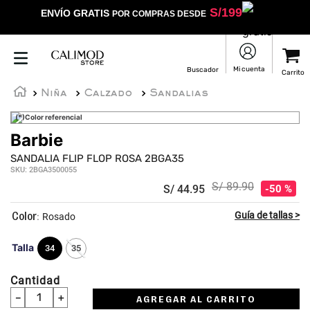
S/
199
ENVÍO GRATIS
POR COMPRAS DESDE
Niña
Calzado
Sandalias
(*)Color referencial
Barbie
SANDALIA FLIP FLOP ROSA 2BGA35
SKU
:
2BGA3500055
S/
89
.
90
S/
44
.
95
50 %
:
Rosado
Talla
34
35
Cantidad
－
＋
AGREGAR AL CARRITO